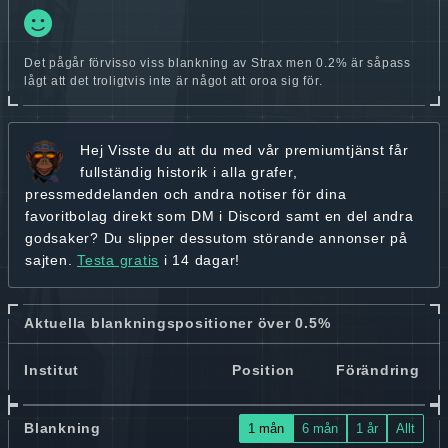
Det pågår förvisso viss blankning av Strax men 0.2% är såpass
lågt att det troligtvis inte är något att oroa sig för.
Hej
Visste du att du med vår premiumtjänst får
fullständig historik
i alla grafer,
pressmeddelanden och andra
notiser för dina
favoritbolag
direkt som DM i Discord samt en del andra
godsaker? Du slipper dessutom störande annonser på
sajten.
Testa gratis
i 14 dagar!
Aktuella blankningspositioner över 0.5%
Institut
Position
Förändring
Blankning
1 mån
6 mån
1 år
Allt