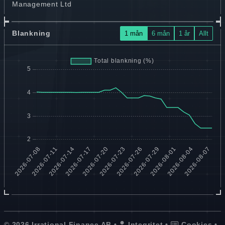
Management Ltd
Blankning
1 mån
6 mån
1 år
Allt
© 2026 Irrational Finance AB •
Integritet
•
Cookies
•