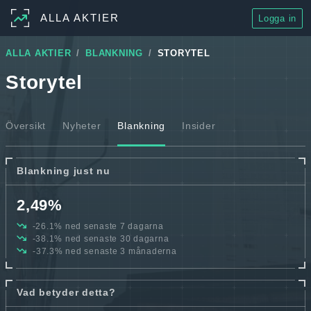
ALLA AKTIER
Logga in
ALLA AKTIER
BLANKNING
STORYTEL
Storytel
Översikt
Nyheter
Blankning
Insider
Blankning just nu
2,49%
-26.1% ned senaste 7 dagarna
-38.1% ned senaste 30 dagarna
-37.3% ned senaste 3 månaderna
Vad betyder detta?