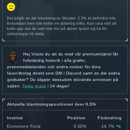
Det pågår en del blankning av Storytel. 2.5% är definitivt inte
försumbart men inte heller en jättehög siffra. Kan vara värt att
kolla upp vad de som inte tror på aktien tycker sig ha för
anledningar till detta.
Hej
Visste du att du med vår premiumtjänst får
fullständig historik
i alla grafer,
pressmeddelanden och andra
notiser för dina
favoritbolag
direkt som DM i Discord samt en del andra
godsaker? Du slipper dessutom störande annonser på
sajten.
Testa gratis
i 14 dagar!
Aktuella blankningspositioner över 0.5%
Institut
Position
Förändring
Ennismore Fund
0.55%
-16.7%