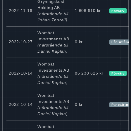
Gryningskust
Holding AB
2022-11-16
1 606 910 kr
Förvärv
(närstående till
Johan Thorell)
Wombat
Investments AB
2022-10-27
0 kr
Lån utlåni
(närstående till
Daniel Kaplan)
Wombat
Investments AB
2022-10-14
86 238 625 kr
Förvärv
(närstående till
Daniel Kaplan)
Wombat
Investments AB
2022-10-14
0 kr
Pantsättni
(närstående till
Daniel Kaplan)
Wombat