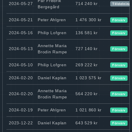
Pär Fredrik
2024-05-27
714 240 kr
Tilldelning
Bergegård
2024-05-21
Peter Ahlgren
1 476 300 kr
Förvärv
2024-05-16
Philip Lofgren
136 581 kr
Förvärv
Annette Maria
2024-05-13
727 140 kr
Förvärv
Brodin Rampe
2024-05-10
Philip Lofgren
269 222 kr
Förvärv
2024-02-20
Daniel Kaplan
1 023 575 kr
Förvärv
Annette Maria
2024-02-20
564 220 kr
Förvärv
Brodin Rampe
2024-02-19
Peter Ahlgren
1 021 860 kr
Förvärv
2023-12-22
Daniel Kaplan
643 529 kr
Förvärv