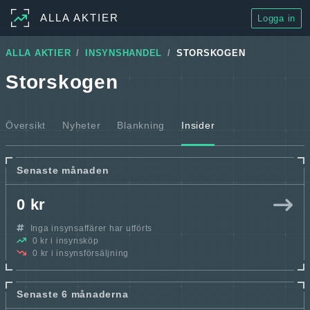
ALLA AKTIER
Logga in
ALLA AKTIER
INSYNSHANDEL
STORSKOGEN
Storskogen
Översikt
Nyheter
Blankning
Insider
Senaste månaden
0 kr
Inga insynsaffärer har utförts
0 kr i insynsköp
0 kr i insynsförsäljning
Senaste 6 månaderna