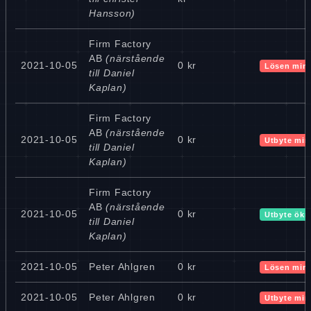
Hansson)
Firm Factory
AB
(närstående
2021-10-05
0 kr
Lösen min
till Daniel
Kaplan)
Firm Factory
AB
(närstående
2021-10-05
0 kr
Utbyte min
till Daniel
Kaplan)
Firm Factory
AB
(närstående
2021-10-05
0 kr
Utbyte ökn
till Daniel
Kaplan)
2021-10-05
Peter Ahlgren
0 kr
Lösen min
2021-10-05
Peter Ahlgren
0 kr
Utbyte min