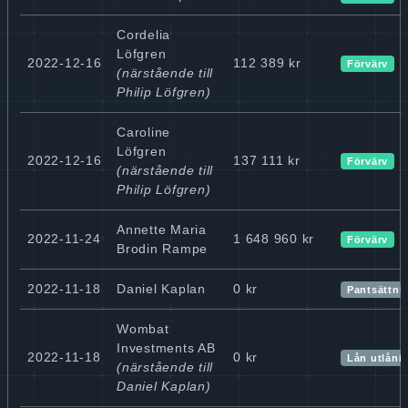
Cordelia
Löfgren
2022-12-16
112 389 kr
Förvärv
(närstående till
Philip Löfgren)
Caroline
Löfgren
2022-12-16
137 111 kr
Förvärv
(närstående till
Philip Löfgren)
Annette Maria
2022-11-24
1 648 960 kr
Förvärv
Brodin Rampe
2022-11-18
Daniel Kaplan
0 kr
Pantsättnin
Wombat
Investments AB
2022-11-18
0 kr
Lån utlåni
(närstående till
Daniel Kaplan)