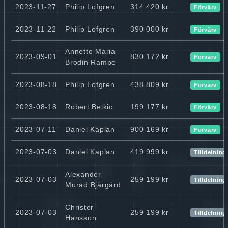
2023-11-27
Philip Lofgren
314 420 kr
Förvärv
2023-11-22
Philip Lofgren
390 000 kr
Förvärv
Annette Maria
2023-09-01
830 172 kr
Förvärv
Brodin Rampe
2023-08-18
Philip Lofgren
438 809 kr
Förvärv
2023-08-18
Robert Belkic
199 177 kr
Förvärv
2023-07-11
Daniel Kaplan
900 169 kr
Förvärv
2023-07-03
Daniel Kaplan
419 999 kr
Tilldelning
Alexander
2023-07-03
259 199 kr
Tilldelning
Murad Bjärgård
Christer
2023-07-03
259 199 kr
Tilldelning
Hansson