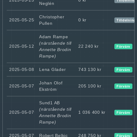
Tilldelning
Neglén
Christopher
2025-05-25
0 kr
Tilldelning
Pullen
Adam Rampe
(närstående till
2025-05-12
22 240 kr
Förvärv
Annette Brodin
Rampe)
2025-05-08
Lena Glader
743 130 kr
Förvärv
Johan Olof
2025-05-07
205 100 kr
Förvärv
Ekström
Sund1 AB
(närstående till
2025-05-07
1 036 400 kr
Förvärv
Annette Brodin
Rampe)
2025-05-07
Robert Belkic
248 750 kr
Förvärv