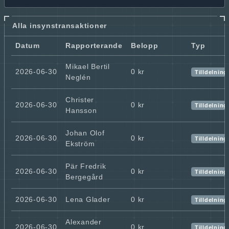
Alla insynstransaktioner
Datum
Rapporterande
Belopp
Typ
Mikael Bertil
2026-06-30
0 kr
Tilldelning
Neglén
Christer
2026-06-30
0 kr
Tilldelning
Hansson
Johan Olof
2026-06-30
0 kr
Tilldelning
Ekström
Pär Fredrik
2026-06-30
0 kr
Tilldelning
Bergegård
2026-06-30
Lena Glader
0 kr
Tilldelning
Alexander
2026-06-30
0 kr
Tilldelning