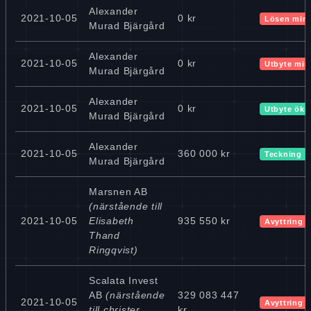
Alexander
2021-10-05
0 kr
Lösen min
Murad Bjärgård
Alexander
2021-10-05
0 kr
Utbyte min
Murad Bjärgård
Alexander
2021-10-05
0 kr
Utbyte ökn
Murad Bjärgård
Alexander
2021-10-05
360 000 kr
Teckning
Murad Bjärgård
Marsnen AB
(närstående till
2021-10-05
Elisabeth
935 550 kr
Avyttring
Thand
Ringqvist)
Scalata Invest
AB
(närstående
329 083 447
2021-10-05
Avyttring
till christer
kr