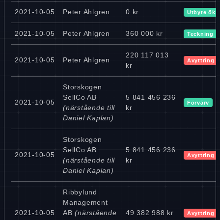
2021-10-05
Peter Ahlgren
0 kr
Utbyte ökn
2021-10-05
Peter Ahlgren
360 000 kr
Teckning
220 117 013
2021-10-05
Peter Ahlgren
Avyttring
kr
Storskogen
SellCo AB
5 841 456 236
2021-10-05
Förvärv
(närstående till
kr
Daniel Kaplan)
Storskogen
SellCo AB
5 841 456 236
2021-10-05
Avyttring
(närstående till
kr
Daniel Kaplan)
Ribbylund
Management
2021-10-05
AB
(närstående
49 382 988 kr
Avyttring