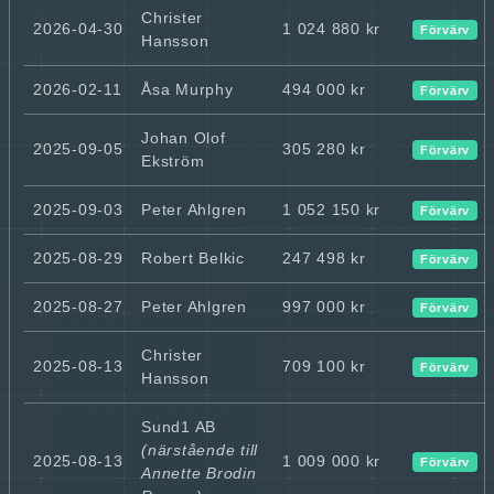
Christer
2026-04-30
1 024 880 kr
Förvärv
Hansson
2026-02-11
Åsa Murphy
494 000 kr
Förvärv
Johan Olof
2025-09-05
305 280 kr
Förvärv
Ekström
2025-09-03
Peter Ahlgren
1 052 150 kr
Förvärv
2025-08-29
Robert Belkic
247 498 kr
Förvärv
2025-08-27
Peter Ahlgren
997 000 kr
Förvärv
Christer
2025-08-13
709 100 kr
Förvärv
Hansson
Sund1 AB
(närstående till
2025-08-13
1 009 000 kr
Förvärv
Annette Brodin