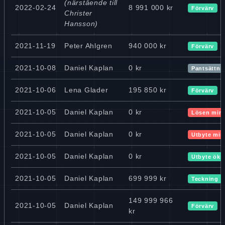
(närstående till
2022-02-24
8 991 000 kr
Förvärv
Christer
Hansson)
2021-11-19
Peter Ahlgren
940 000 kr
Förvärv
2021-10-08
Daniel Kaplan
0 kr
Pantsättni
2021-10-06
Lena Glader
195 850 kr
Förvärv
2021-10-05
Daniel Kaplan
0 kr
Lösen min
2021-10-05
Daniel Kaplan
0 kr
Utbyte min
2021-10-05
Daniel Kaplan
0 kr
Utbyte ökn
2021-10-05
Daniel Kaplan
699 999 kr
Teckning
149 999 966
2021-10-05
Daniel Kaplan
Förvärv
kr