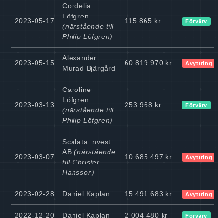
Cordelia
Löfgren
2023-05-17
115 865 kr
Förvärv
(närstående till
Philip Löfgren)
Alexander
2023-05-15
60 819 970 kr
Avyttring
Murad Bjärgård
Caroline
Löfgren
2023-03-13
253 968 kr
Förvärv
(närstående till
Philip Löfgren)
Scalata Invest
AB
(närstående
2023-03-07
10 685 497 kr
Avyttring
till Christer
Hansson)
2023-02-28
Daniel Kaplan
15 491 683 kr
Avyttring
2022-12-20
Daniel Kaplan
2 004 480 kr
Förvärv