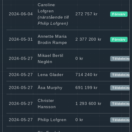
Caroline
Lofgren
2024-06-04
272 757 kr
Förvärv
(närstående till
Philip Lofgren)
Annette Maria
2024-05-31
2 377 200 kr
Förvärv
Brodin Rampe
Mikael Bertil
2024-05-27
0 kr
Tilldelning
Neglén
2024-05-27
Lena Glader
714 240 kr
Tilldelning
2024-05-27
Åsa Murphy
691 199 kr
Tilldelning
Christer
2024-05-27
1 293 600 kr
Tilldelning
Hansson
2024-05-27
Philip Lofgren
0 kr
Tilldelning