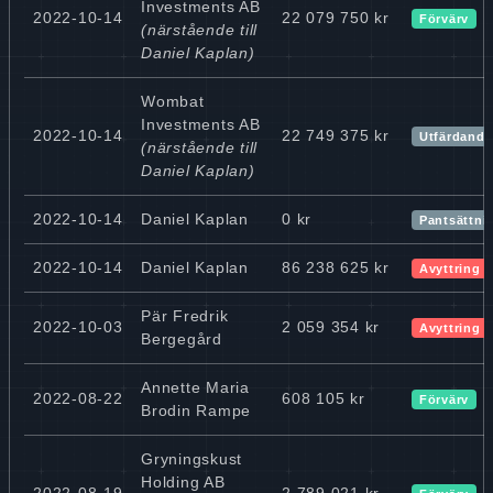
Investments AB
2022-10-14
22 079 750 kr
Förvärv
(närstående till
Daniel Kaplan)
Wombat
Investments AB
2022-10-14
22 749 375 kr
Utfärdande
(närstående till
Daniel Kaplan)
2022-10-14
Daniel Kaplan
0 kr
Pantsättnin
2022-10-14
Daniel Kaplan
86 238 625 kr
Avyttring
Pär Fredrik
2022-10-03
2 059 354 kr
Avyttring
Bergegård
Annette Maria
2022-08-22
608 105 kr
Förvärv
Brodin Rampe
Gryningskust
Holding AB
2022-08-19
2 789 021 kr