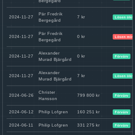
Bergegård
Pär Fredrik
2024-11-27
7 kr
Lösen ökn
Bergegård
Pär Fredrik
2024-11-27
0 kr
Lösen min
Bergegård
Alexander
2024-11-27
0 kr
Förvärv
Murad Bjärgård
Alexander
2024-11-27
7 kr
Lösen ökn
Murad Bjärgård
Christer
2024-06-26
799 800 kr
Förvärv
Hansson
2024-06-12
Philip Lofgren
160 251 kr
Förvärv
2024-06-11
Philip Lofgren
331 275 kr
Förvärv