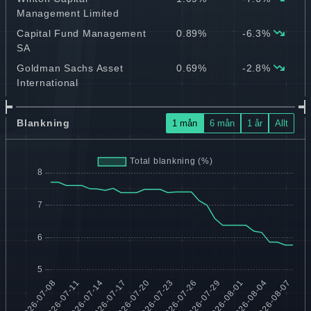
Management Limited
Capital Fund Management
0.89%
-6.3%
SA
Goldman Sachs Asset
0.69%
-2.8%
International
Blankning
1 mån
6 mån
1 år
Allt