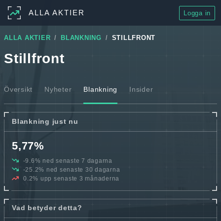
ALLA AKTIER
Logga in
ALLA AKTIER
BLANKNING
STILLFRONT
Stillfront
Översikt
Nyheter
Blankning
Insider
Blankning just nu
5,77%
-9.6% ned senaste 7 dagarna
-25.2% ned senaste 30 dagarna
0.2% upp senaste 3 månaderna
Vad betyder detta?