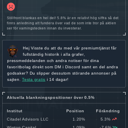
Stillfront blankas en hel del! 5.8% är en relativt hög siffra så det
finns anledning att fundera över vad de som inte tror på aktien
ser för varningstecken innan du investerar.
Hej
Visste du att du med vår premiumtjänst får
fullständig historik
i alla grafer,
pressmeddelanden och andra
notiser för dina
favoritbolag
direkt som DM i Discord samt en del andra
godsaker? Du slipper dessutom störande annonser på
sajten.
Testa gratis
i 14 dagar!
Aktuella blankningspositioner över 0.5%
Institut
Position
Förändring
Citadel Advisors LLC
1.20%
5.3%
Winton Capital
1.09%
-7.6%