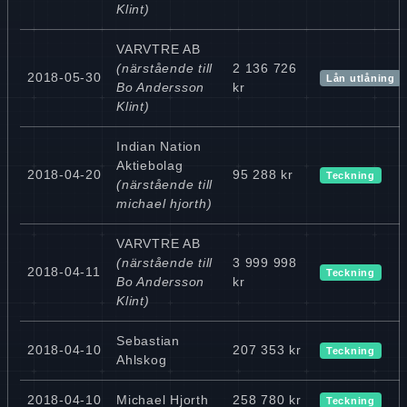
Klint)
VARVTRE AB
(närstående till
2 136 726
2018-05-30
Lån utlåning
Bo Andersson
kr
Klint)
Indian Nation
Aktiebolag
2018-04-20
95 288 kr
Teckning
(närstående till
michael hjorth)
VARVTRE AB
(närstående till
3 999 998
2018-04-11
Teckning
Bo Andersson
kr
Klint)
Sebastian
2018-04-10
207 353 kr
Teckning
Ahlskog
2018-04-10
Michael Hjorth
258 780 kr
Teckning