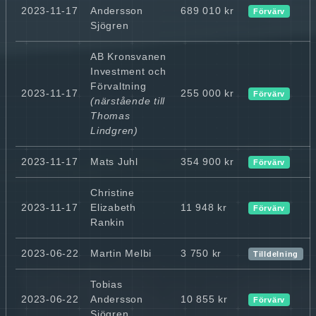
2023-11-17
Andersson
689 010 kr
Förvärv
Sjögren
AB Kronsvanen
Investment och
Förvaltning
2023-11-17
255 000 kr
Förvärv
(närstående till
Thomas
Lindgren)
2023-11-17
Mats Juhl
354 900 kr
Förvärv
Christine
2023-11-17
Elizabeth
11 948 kr
Förvärv
Rankin
2023-06-22
Martin Melbi
3 750 kr
Tilldelning
Tobias
2023-06-22
Andersson
10 855 kr
Förvärv
Sjögren