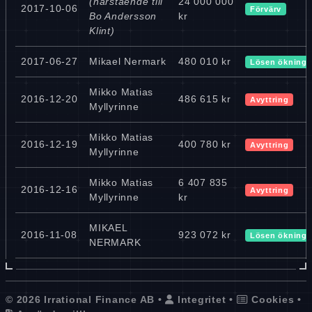
(närstående till
24 000 000
2017-10-06
Förvärv
Bo Andersson
kr
Klint)
2017-06-27
Mikael Nermark
480 010 kr
Lösen ökning
Mikko Matias
2016-12-20
486 615 kr
Avyttring
Myllyrinne
Mikko Matias
2016-12-19
400 780 kr
Avyttring
Myllyrinne
Mikko Matias
6 407 835
2016-12-16
Avyttring
Myllyrinne
kr
MIKAEL
2016-11-08
923 072 kr
Lösen ökning
NERMARK
© 2026 Irrational Finance AB •
Integritet
•
Cookies
•