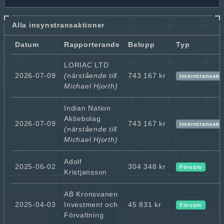
Alla insynstransaktioner
Datum
Rapporterande
Belopp
Typ
LORIAC LTD
2026-07-09
(närstående till
743 167 kr
Interntransakt
Michael Hjorth)
Indian Nation
Aktiebolag
2026-07-09
743 167 kr
Interntransakt
(närstående till
Michael Hjorth)
Adolf
2025-06-02
304 348 kr
Förvärv
Kristjansson
AB Kronsvanen
2025-04-03
Investment och
45 831 kr
Förvärv
Förvaltning