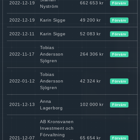
2022-12-19
662 653 kr
Förvärv
Nyström
2022-12-19
Karin Sigge
49 200 kr
Förvärv
2022-12-11
Karin Sigge
52 083 kr
Förvärv
Tobias
2022-11-17
Andersson
264 306 kr
Förvärv
Sjögren
Tobias
2022-01-12
Andersson
42 324 kr
Förvärv
Sjögren
Anna
2021-12-13
102 000 kr
Förvärv
Lagerborg
AB Kronsvanen
Investment och
Förvaltning
2021-12-07
65 654 kr
Förvärv