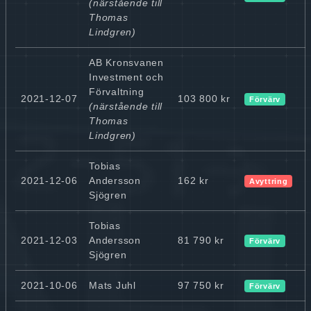
(närstående till
Thomas
Lindgren)
AB Kronsvanen
Investment och
Förvaltning
2021-12-07
103 800 kr
Förvärv
(närstående till
Thomas
Lindgren)
Tobias
2021-12-06
Andersson
162 kr
Avyttring
Sjögren
Tobias
2021-12-03
Andersson
81 790 kr
Förvärv
Sjögren
2021-10-06
Mats Juhl
97 750 kr
Förvärv