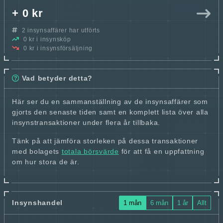
+ 0 kr
2 insynsaffärer har utförts
0 kr i insynsköp
0 kr i insynsförsäljning
Vad betyder detta?
Här ser du en sammanställning av de insynsaffärer som
gjorts den senaste tiden samt en komplett lista över alla
insynstransaktioner under flera år tillbaka.
Tänk på att jämföra storleken på dessa transaktioner
med bolagets
totala börsvärde
för att få en uppfattning
om hur stora de är.
Insynshandel
1 mån
6 mån
1 år
Allt