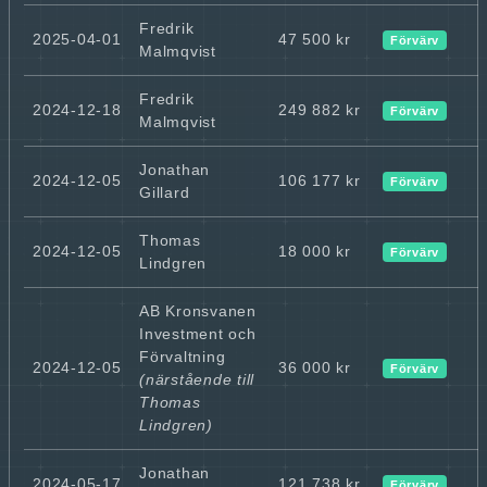
Fredrik
2025-04-01
47 500 kr
Förvärv
Malmqvist
Fredrik
2024-12-18
249 882 kr
Förvärv
Malmqvist
Jonathan
2024-12-05
106 177 kr
Förvärv
Gillard
Thomas
2024-12-05
18 000 kr
Förvärv
Lindgren
AB Kronsvanen
Investment och
Förvaltning
2024-12-05
36 000 kr
Förvärv
(närstående till
Thomas
Lindgren)
Jonathan
2024-05-17
121 738 kr
Förvärv