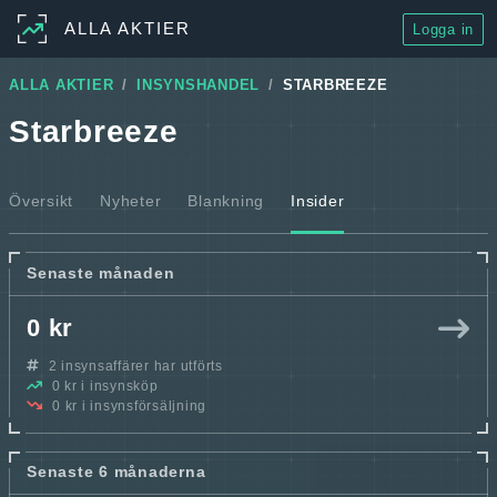
ALLA AKTIER
Logga in
ALLA AKTIER
INSYNSHANDEL
STARBREEZE
Starbreeze
Översikt
Nyheter
Blankning
Insider
Senaste månaden
0 kr
2 insynsaffärer har utförts
0 kr i insynsköp
0 kr i insynsförsäljning
Senaste 6 månaderna