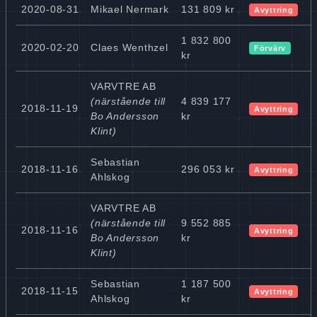
2020-08-31
Mikael Nermark
131 809 kr
Avyttring
1 832 800
2020-02-20
Claes Wenthzel
Förvärv
kr
VARVTRE AB
(närstående till
4 839 177
2018-11-19
Avyttring
Bo Andersson
kr
Klint)
Sebastian
2018-11-16
296 053 kr
Avyttring
Ahlskog
VARVTRE AB
(närstående till
9 552 885
2018-11-16
Avyttring
Bo Andersson
kr
Klint)
Sebastian
1 187 500
2018-11-15
Avyttring
Ahlskog
kr