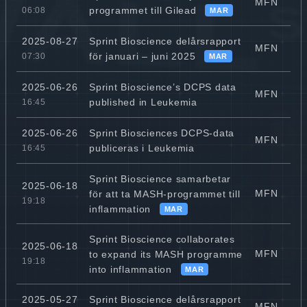
MFN
programmet till Gilead
06:08
MAR
Sprint Bioscience delårsrapport
2025-08-27
MFN
för januari – juni 2025
07:30
MAR
Sprint Bioscience’s DCPS data
2025-06-26
MFN
published in Leukemia
16:45
Sprint Biosciences DCPS-data
2025-06-26
MFN
publiceras i Leukemia
16:45
Sprint Bioscience samarbetar
2025-06-18
MFN
för att ta MASH-programmet till
19:18
inflammation
MAR
Sprint Bioscience collaborates
2025-06-18
MFN
to expand its MASH programme
19:18
into inflammation
MAR
Sprint Bioscience delårsrapport
2025-05-27
MFN