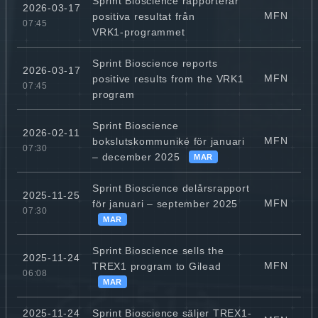
Sprint Bioscience rapporterar
2026-03-17
MFN
positiva resultat från
07:45
VRK1‑programmet
Sprint Bioscience reports
2026-03-17
MFN
positive results from the VRK1
07:45
program
Sprint Bioscience
2026-02-11
MFN
bokslutskommuniké för januari
07:30
– december 2025
MAR
Sprint Bioscience delårsrapport
2025-11-25
MFN
för januari – september 2025
07:30
MAR
Sprint Bioscience sells the
2025-11-24
MFN
TREX1 program to Gilead
06:08
MAR
Sprint Bioscience säljer TREX1-
2025-11-24