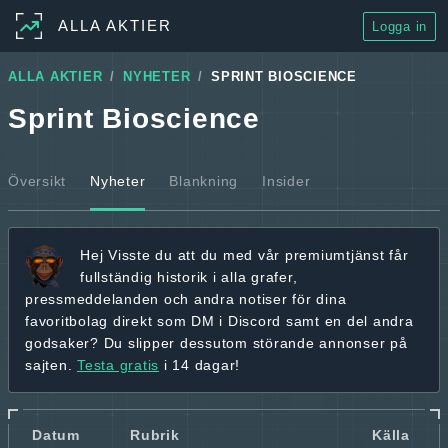
ALLA AKTIER
Logga in
ALLA AKTIER
NYHETER
SPRINT BIOSCIENCE
Sprint Bioscience
Översikt
Nyheter
Blankning
Insider
Hej
Visste du att du med vår premiumtjänst får
fullständig historik
i alla grafer,
pressmeddelanden och andra
notiser för dina
favoritbolag
direkt som DM i Discord samt en del andra
godsaker? Du slipper dessutom störande annonser på
sajten.
Testa gratis
i 14 dagar!
Datum
Rubrik
Källa