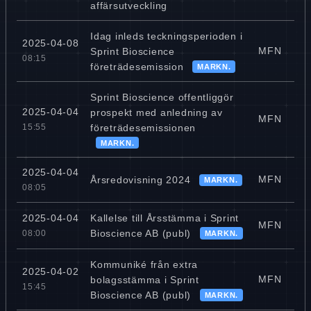
affärsutveckling
Idag inleds teckningsperioden i
2025-04-08
MFN
Sprint Bioscience
08:15
företrädesemission
MARKN.
Sprint Bioscience offentliggör
2025-04-04
prospekt med anledning av
MFN
företrädesemissionen
15:55
MARKN.
2025-04-04
MFN
Årsredovisning 2024
MARKN.
08:05
Kallelse till Årsstämma i Sprint
2025-04-04
MFN
Bioscience AB (publ)
08:00
MARKN.
Kommuniké från extra
2025-04-02
MFN
bolagsstämma i Sprint
15:45
Bioscience AB (publ)
MARKN.