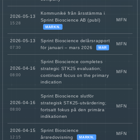
Kommuniké från årsstämma i
2026-05-13
MFN
Sprint Bioscience AB (publ)
15:28
MARKN.
Sprint Bioscience delårsrapport
2026-05-13
MFN
för januari – mars 2026
07:30
MAR
Sprint Bioscience completes
2026-04-16
strategic STK25 evaluation;
MFN
continued focus on the primary
08:00
indication
Sprint Bioscience slutför
2026-04-16
strategisk STK25-utvärdering;
MFN
fortsatt fokus på den primära
08:00
indikationen
Sprint Bioscience
2026-04-15
MFN
årsredovisning
12:15
MARKN.