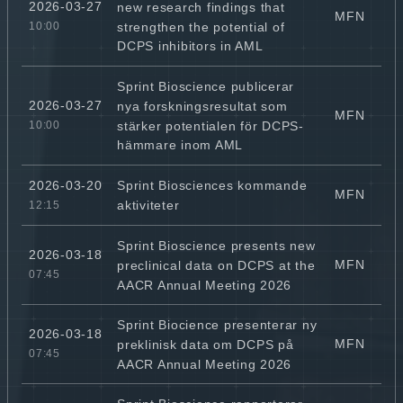
2026-03-27
new research findings that
MFN
strengthen the potential of
10:00
DCPS inhibitors in AML
Sprint Bioscience publicerar
2026-03-27
nya forskningsresultat som
MFN
stärker potentialen för DCPS-
10:00
hämmare inom AML
Sprint Biosciences kommande
2026-03-20
MFN
aktiviteter
12:15
Sprint Bioscience presents new
2026-03-18
MFN
preclinical data on DCPS at the
07:45
AACR Annual Meeting 2026
Sprint Biocience presenterar ny
2026-03-18
MFN
preklinisk data om DCPS på
07:45
AACR Annual Meeting 2026