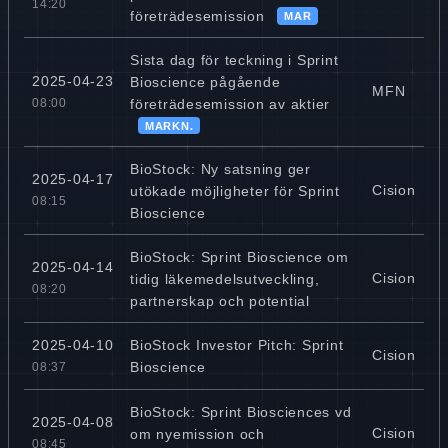
14:20
företrädesemission
MAR
Sista dag för teckning i Sprint
2025-04-23
Bioscience pågående
MFN
företrädesemission av aktier
08:00
MARKN.
BioStock: Ny satsning ger
2025-04-17
Cision
utökade möjligheter för Sprint
08:15
Bioscience
BioStock: Sprint Bioscience om
2025-04-14
Cision
tidig läkemedelsutveckling,
08:20
partnerskap och potential
BioStock Investor Pitch: Sprint
2025-04-10
Cision
Bioscience
08:37
BioStock: Sprint Biosciences vd
2025-04-08
Cision
om nyemission och
08:45