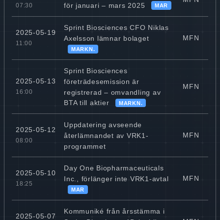
för januari – mars 2025
07:30
MAR
Sprint Biosciences CFO Niklas
2025-05-19
MFN
Axelsson lämnar bolaget
11:00
MARKN.
Sprint Biosciences
2025-05-13
företrädesemission är
MFN
registrerad – omvandling av
16:00
BTA till aktier
MARKN.
Uppdatering avseende
2025-05-12
MFN
återlämnandet av VRK1-
08:00
programmet
Day One Biopharmaceuticals
2025-05-10
MFN
Inc., förlänger inte VRK1-avtal
18:25
MAR
Kommuniké från årsstämma i
2025-05-07