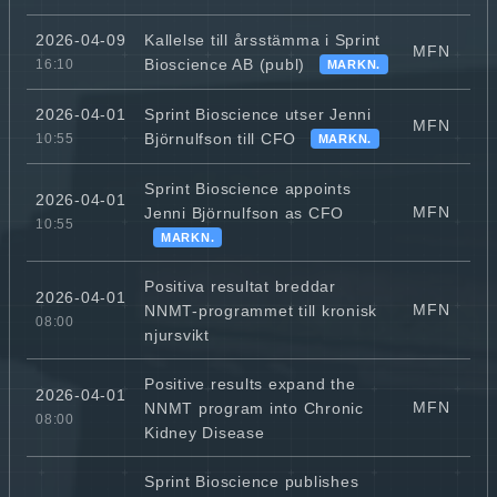
Kallelse till årsstämma i Sprint
2026-04-09
MFN
Bioscience AB (publ)
16:10
MARKN.
Sprint Bioscience utser Jenni
2026-04-01
MFN
Björnulfson till CFO
10:55
MARKN.
Sprint Bioscience appoints
2026-04-01
MFN
Jenni Björnulfson as CFO
10:55
MARKN.
Positiva resultat breddar
2026-04-01
MFN
NNMT-programmet till kronisk
08:00
njursvikt
Positive results expand the
2026-04-01
MFN
NNMT program into Chronic
08:00
Kidney Disease
Sprint Bioscience publishes