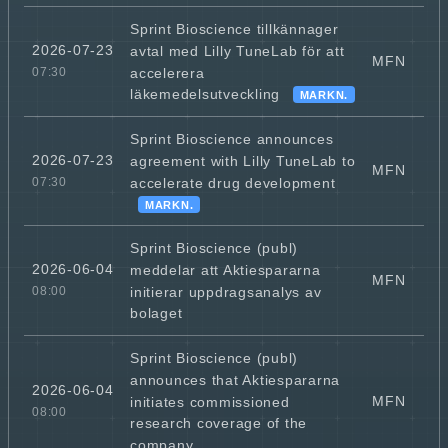
Sprint Bioscience tillkännager
2026-07-23
avtal med Lilly TuneLab för att
MFN
accelerera
07:30
läkemedelsutveckling
MARKN.
Sprint Bioscience announces
2026-07-23
agreement with Lilly TuneLab to
MFN
accelerate drug development
07:30
MARKN.
Sprint Bioscience (publ)
2026-06-04
meddelar att Aktiespararna
MFN
initierar uppdragsanalys av
08:00
bolaget
Sprint Bioscience (publ)
announces that Aktiespararna
2026-06-04
MFN
initiates commissioned
08:00
research coverage of the
company