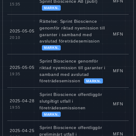
MFN
Sprint Bioscience AB (publ)
15:35
MARKN.
Rättelse: Sprint Bioscience
genomför riktad nyemission till
2025-05-05
MFN
garanter i samband med
20:10
avslutad företrädesemission
MARKN.
Sprint Bioscience genomför
2025-05-05
riktad nyemission till garanter i
MFN
samband med avslutad
19:35
företrädesemission
MARKN.
Sprint Bioscience offentliggör
2025-04-28
slutgiltigt utfall i
MFN
företrädesemissionen
19:55
MARKN.
Sprint Bioscience offentliggör
2025-04-25
MFN
preliminärt utfall i