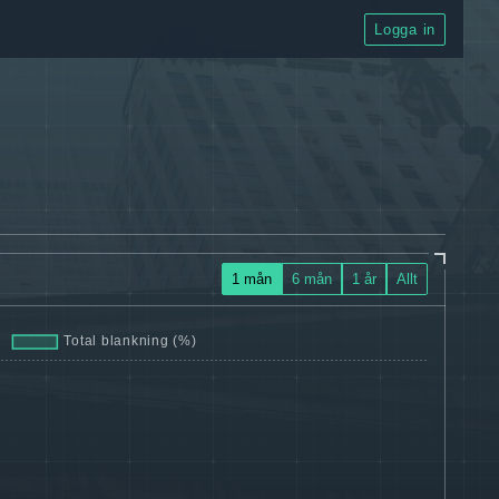
Logga in
1 mån
6 mån
1 år
Allt