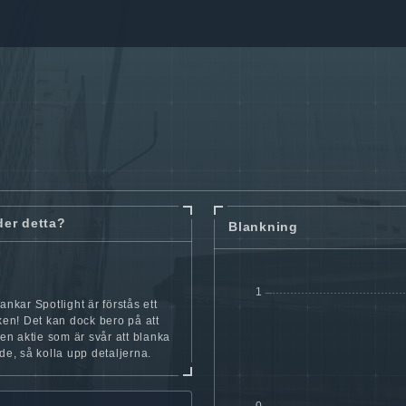
der detta?
Blankning
ankar Spotlight är förstås ett
cken! Det kan dock bero på att
iten aktie som är svår att blanka
nde, så kolla upp detaljerna.