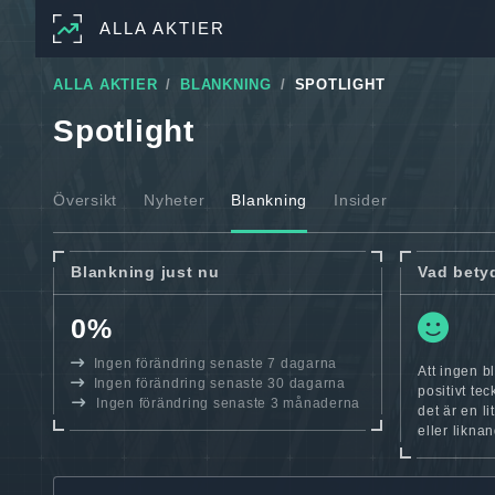
ALLA AKTIER
ALLA AKTIER
BLANKNING
SPOTLIGHT
Spotlight
Översikt
Nyheter
Blankning
Insider
Blankning just nu
Vad bety
0%
Ingen förändring senaste 7 dagarna
Att ingen bl
Ingen förändring senaste 30 dagarna
positivt te
Ingen förändring senaste 3 månaderna
det är en l
eller likna