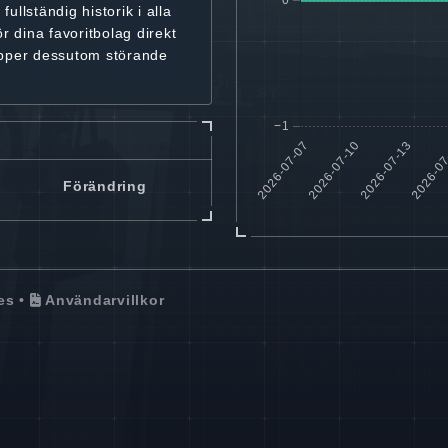
r
fullständig historik
i alla
ör dina favoritbolag
direkt
ipper dessutom störande
Förändring
es
•
Användarvillkor