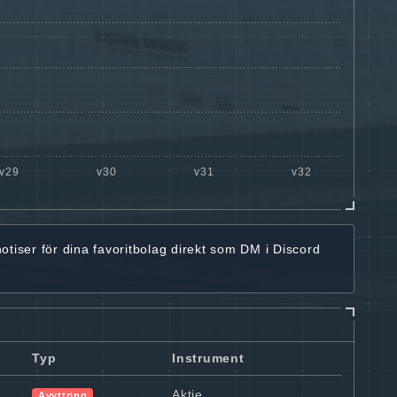
notiser för dina favoritbolag
direkt som DM i Discord
Typ
Instrument
Aktie
Avyttring