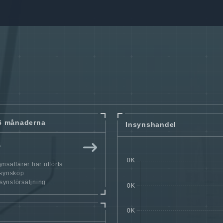
6 månaderna
Insynshandel
r
nsaffärer har utförts
nsynsköp
nsynsförsäljning