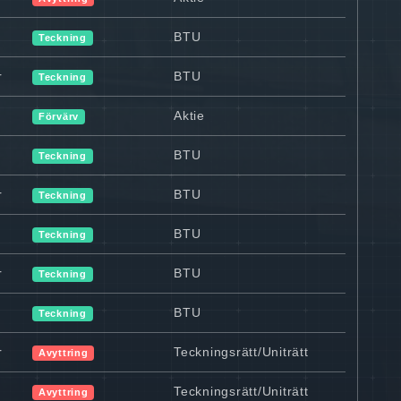
BTU
Teckning
r
BTU
Teckning
Aktie
Förvärv
BTU
Teckning
r
BTU
Teckning
BTU
Teckning
r
BTU
Teckning
BTU
Teckning
r
Teckningsrätt/Uniträtt
Avyttring
Teckningsrätt/Uniträtt
Avyttring