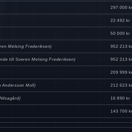
297 000 k
22 492 kr
50 000 kr
eren Melsing Frederiksen)
952 213 k
nde till Soeren Melsing Frederiksen)
952 213 k
209 999 k
n Andersson Moll)
212 623 k
Nilsagård)
16 890 kr
143 700 k