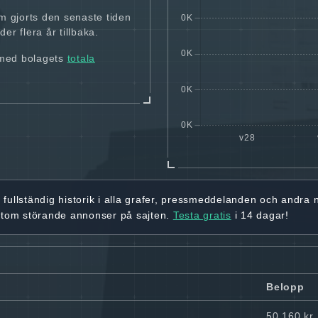
m gjorts den senaste tiden
er flera år tillbaka.
 med bolagets
totala
r
fullständig historik
i alla grafer, pressmeddelanden och andra
utom störande annonser på sajten.
Testa gratis
i 14 dagar!
Belopp
50 160 kr