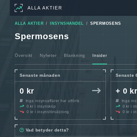
ALLA AKTIER
ALLA AKTIER
INSYNSHANDEL
SPERMOSENS
Spermosens
Översikt
Nyheter
Blankning
Insider
Senaste månaden
Senaste 
0 kr
+ 0 k
Inga insynsaffärer har utförts
Inga insy
0 kr i insynsköp
0 kr i i
0 kr i insynsförsäljning
0 kr i i
Vad betyder detta?