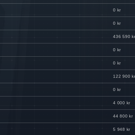
0 kr
0 kr
436 590 k
0 kr
0 kr
122 900 k
0 kr
4 000 kr
44 800 kr
5 948 kr