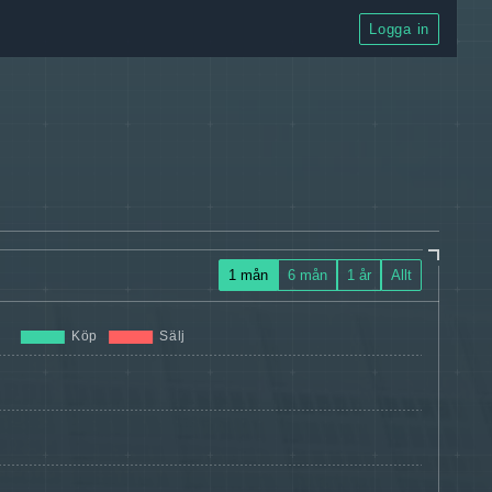
Logga in
1 mån
6 mån
1 år
Allt