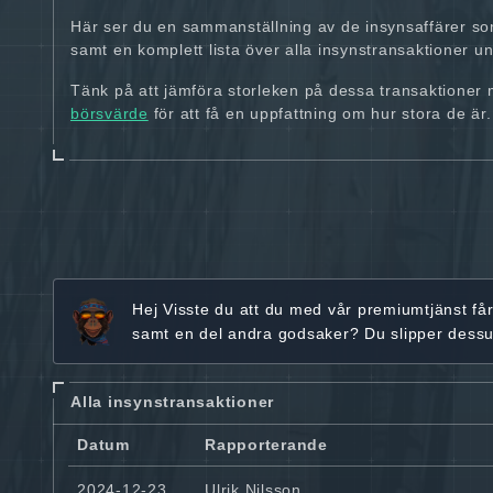
Här ser du en sammanställning av de insynsaffärer so
samt en komplett lista över alla insynstransaktioner und
Tänk på att jämföra storleken på dessa transaktioner
börsvärde
för att få en uppfattning om hur stora de är.
Hej
Visste du att du med vår premiumtjänst få
samt en del andra godsaker? Du slipper dess
Alla insynstransaktioner
Datum
Rapporterande
2024-12-23
Ulrik Nilsson