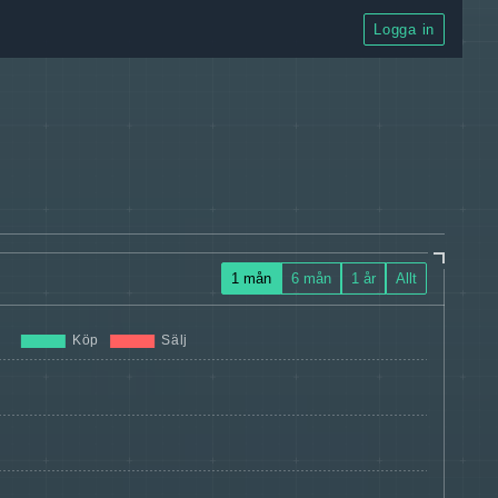
Logga in
1 mån
6 mån
1 år
Allt