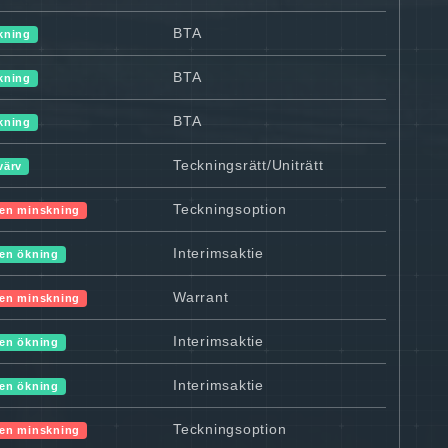
BTA
kning
BTA
kning
BTA
kning
Teckningsrätt/Uniträtt
värv
Teckningsoption
en minskning
Interimsaktie
en ökning
Warrant
en minskning
Interimsaktie
en ökning
Interimsaktie
en ökning
Teckningsoption
en minskning