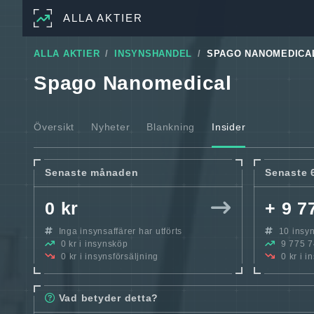
ALLA AKTIER
ALLA AKTIER
INSYNSHANDEL
SPAGO NANOMEDICA
Spago Nanomedical
Översikt
Nyheter
Blankning
Insider
Senaste månaden
Senaste 
0 kr
+ 9 7
Inga insynsaffärer har utförts
10 insyns
0 kr i insynsköp
9 775 74
0 kr i insynsförsäljning
0 kr i i
Vad betyder detta?