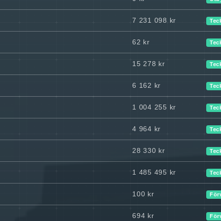
7 231 098 kr
Tec
62 kr
Tec
15 278 kr
Tec
6 162 kr
Tec
1 004 255 kr
Tec
4 964 kr
Tec
28 330 kr
Tec
1 485 495 kr
Tec
100 kr
För
694 kr
För