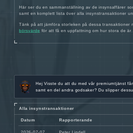
Här ser du en sammanställning av de insynsaffärer so
samt en komplett lista över alla insynstransaktioner und
Tänk på att jämföra storleken på dessa transaktioner
börsvärde
för att få en uppfattning om hur stora de är.
Hej
Visste du att du med vår premiumtjänst få
samt en del andra godsaker? Du slipper dess
Alla insynstransaktioner
Datum
Rapporterande
2026-07-07
Peter Lindell