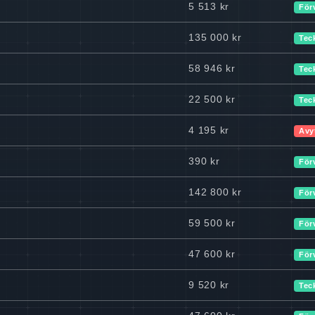
5 513 kr
För
135 000 kr
Tec
58 946 kr
Tec
22 500 kr
Tec
4 195 kr
Avy
390 kr
För
142 800 kr
För
59 500 kr
För
47 600 kr
För
9 520 kr
Tec