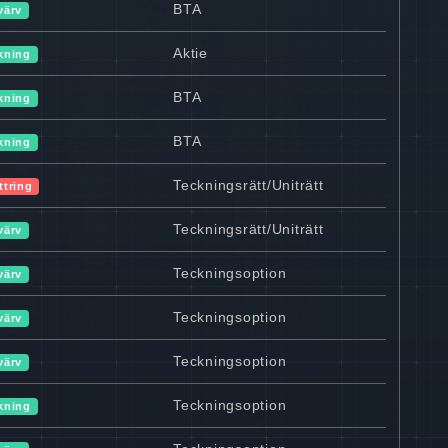
BTA
värv
Aktie
kning
BTA
kning
BTA
kning
Teckningsrätt/Uniträtt
ttring
Teckningsrätt/Uniträtt
värv
Teckningsoption
värv
Teckningsoption
värv
Teckningsoption
värv
Teckningsoption
kning