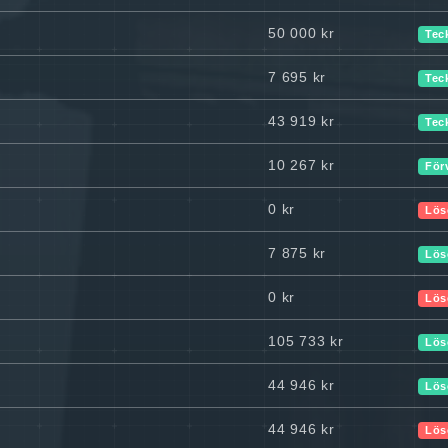
50 000 kr
Tec
7 695 kr
Tec
43 919 kr
Tec
10 267 kr
För
0 kr
Lös
7 875 kr
Lös
0 kr
Lös
105 733 kr
Lös
44 946 kr
Lös
44 946 kr
Lös