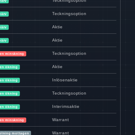
Teckningsoption
värv
Teckningsoption
värv
Aktie
värv
Aktie
värv
Teckningsoption
en minskning
Aktie
en ökning
Inlösenaktie
en ökning
Teckningsoption
en ökning
Interimsaktie
en ökning
Warrant
en minskning
Warrant
elning mottagen