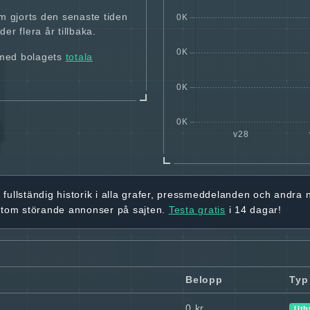
m gjorts den senaste tiden
er flera år tillbaka.
 med bolagets
totala
r
fullständig historik
i alla grafer, pressmeddelanden och andra
utom störande annonser på sajten.
Testa gratis
i 14 dagar!
Belopp
Typ
0 kr
Utb