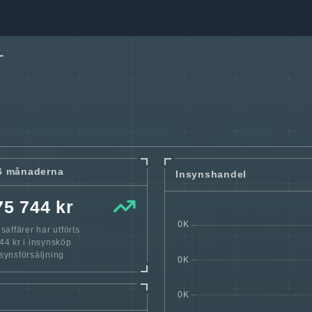
L
6 månaderna
Insynshandel
75 744 kr
affärer har utförts
4 kr i insynsköp
nsynsförsäljning