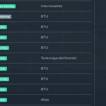
Interimsaktie
en ökning
BTU
ldelning
BTU
värv
BTU
värv
BTU
kning
Teckningsrätt/Uniträtt
värv
BTU
värv
BTU
kning
BTU
värv
Aktie
värv