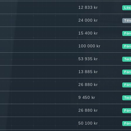
12 833 kr
Lös
24 000 kr
Til
15 400 kr
För
100 000 kr
För
53 935 kr
Tec
13 885 kr
För
26 880 kr
För
9 450 kr
Tec
26 880 kr
För
50 100 kr
För