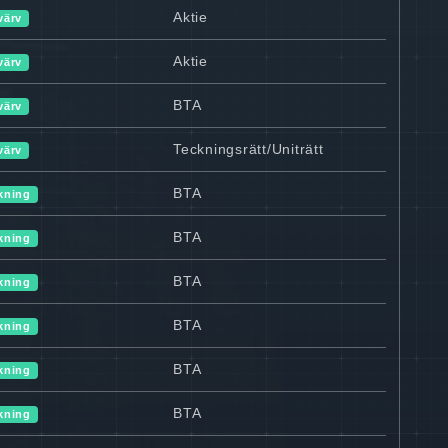
Aktie
värv
Aktie
värv
BTA
värv
Teckningsrätt/Uniträtt
värv
BTA
kning
BTA
kning
BTA
kning
BTA
kning
BTA
kning
BTA
kning