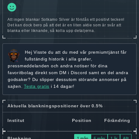
Att ingen blankar Sotkamo Silver är förstås ett positivt tecken!
Det kan dock bero på att det är en liten aktie som är svår att
blanka eller liknande, så kolla upp detaljerna.
Hej
Visste du att du med vår premiumtjänst får
fullständig historik
i alla grafer,
pressmeddelanden och andra
notiser för dina
favoritbolag
direkt som DM i Discord samt en del andra
godsaker? Du slipper dessutom störande annonser på
sajten.
Testa gratis
i 14 dagar!
Aktuella blankningspositioner över 0.5%
Institut
Position
Förändring
Blankning
1 mån
6 mån
1 år
Allt