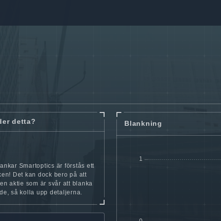
der detta?
Blankning
lankar Smartoptics är förstås ett
cken! Det kan dock bero på att
iten aktie som är svår att blanka
nde, så kolla upp detaljerna.