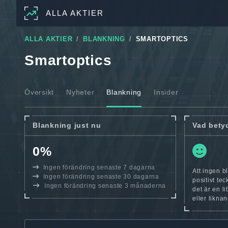
ALLA AKTIER
ALLA AKTIER
BLANKNING
SMARTOPTICS
Smartoptics
Översikt
Nyheter
Blankning
Insider
Blankning just nu
Vad bety
0%
Ingen förändring senaste 7 dagarna
Att ingen b
Ingen förändring senaste 30 dagarna
positivt te
Ingen förändring senaste 3 månaderna
det är en l
eller likna