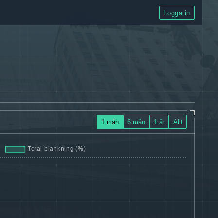
Logga in
1 mån
6 mån
1 år
Allt