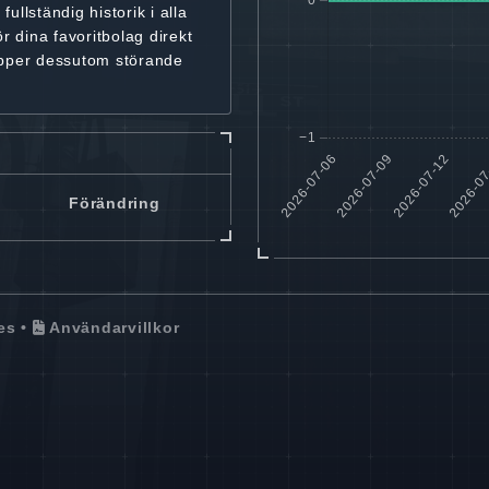
r
fullständig historik
i alla
ör dina favoritbolag
direkt
ipper dessutom störande
Förändring
es
•
Användarvillkor