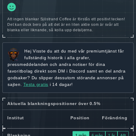
Att ingen blankar Sjöstrand Coffee är förstås ett positivt tecken!
Det kan dock bero på att det är en liten aktie som är svår att
blanka eller liknande, så kolla upp detaljerna.
Hej
Visste du att du med vår premiumtjänst får
fullständig historik
i alla grafer,
pressmeddelanden och andra
notiser för dina
favoritbolag
direkt som DM i Discord samt en del andra
godsaker? Du slipper dessutom störande annonser på
sajten.
Testa gratis
i 14 dagar!
Aktuella blankningspositioner över 0.5%
Institut
Position
Förändring
Blankning
1 mån
6 mån
1 år
Allt