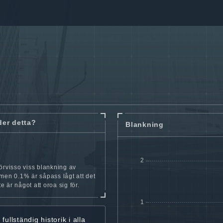
der detta?
Blankning
örvisso viss blankning av
men 0.1% är såpass lågt att det
nte är något att oroa sig för.
r
fullständig historik
i alla