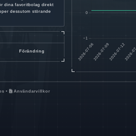
ör dina favoritbolag
direkt
ipper dessutom störande
Förändring
es
•
Användarvillkor