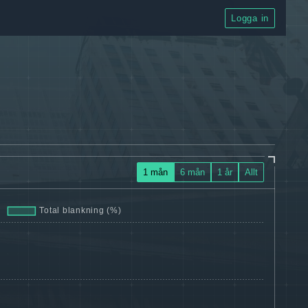
Logga in
1 mån
6 mån
1 år
Allt