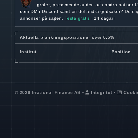
grafer, pressmeddelanden och andra
notiser f
som DM i Discord samt en del andra godsaker? Du sl
annonser på sajten.
Testa gratis
i 14 dagar!
Aktuella blankningspositioner över 0.5%
Institut
Position
© 2026 Irrational Finance AB •
Integritet
•
Cooki