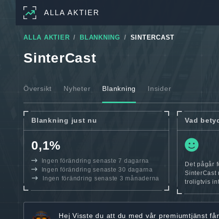
ALLA AKTIER
ALLA AKTIER
BLANKNING
SINTERCAST
SinterCast
Översikt
Nyheter
Blankning
Insider
Blankning just nu
Vad bety
0,1%
Ingen förändring senaste 7 dagarna
Det pågår f
Ingen förändring senaste 30 dagarna
SinterCast 
Ingen förändring senaste 3 månaderna
troligtvis i
Hej
Visste du att du med vår premiumtjänst få