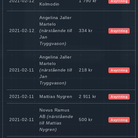
2021-02-12
1 790 kr
Avyttring
Kolmodin
Angelina Jaller
Martelo
2021-02-12
(närstående till
334 kr
Avyttring
Jan
Tryggvason)
Angelina Jaller
Martelo
2021-02-11
(närstående till
218 kr
Avyttring
Jan
Tryggvason)
2021-02-11
Mattias Nygren
2 911 kr
Avyttring
Novus Ramus
AB
(närstående
2021-02-11
500 kr
Avyttring
till Mattias
Nygren)