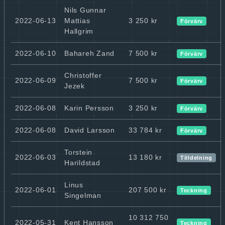
Nils Gunnar
2022-06-13
Mattias
3 250 kr
Förvärv
Hallgrim
2022-06-10
Bahareh Zand
7 500 kr
Förvärv
Christoffer
2022-06-09
7 500 kr
Förvärv
Jezek
2022-06-08
Karin Persson
3 250 kr
Förvärv
2022-06-08
David Larsson
33 784 kr
Förvärv
Torstein
2022-06-03
13 180 kr
Tilldelning
Harildstad
Linus
2022-06-01
207 500 kr
Teckning
Singelman
10 312 750
2022-05-31
Kent Hansson
Teckning