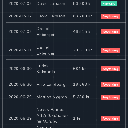
2020-07-02
David Larsson
83 200 kr
Förvärv
2020-07-02
David Larsson
83 200 kr
Avyttring
Daniel
2020-07-02
48 515 kr
Avyttring
Ekberger
Daniel
2020-07-01
29 310 kr
Avyttring
Ekberger
Ludvig
2020-06-30
684 kr
Avyttring
Kolmodin
2020-06-30
Filip Lundberg
18 563 kr
Avyttring
2020-06-29
Mattias Nygren
5 330 kr
Avyttring
Novus Ramus
AB
(närstående
2020-06-29
1 kr
Avyttring
till Mattias
Nygren)