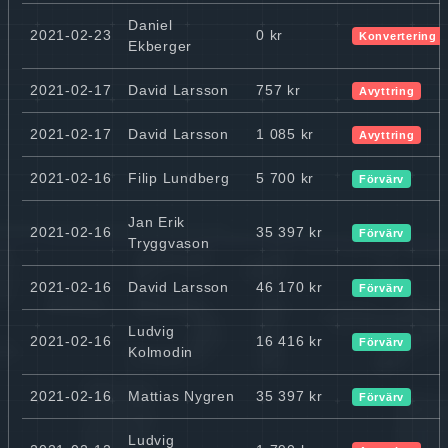
Daniel
2021-02-23
0 kr
Konvertering 
Ekberger
2021-02-17
David Larsson
757 kr
Avyttring
2021-02-17
David Larsson
1 085 kr
Avyttring
2021-02-16
Filip Lundberg
5 700 kr
Förvärv
Jan Erik
2021-02-16
35 397 kr
Förvärv
Tryggvason
2021-02-16
David Larsson
46 170 kr
Förvärv
Ludvig
2021-02-16
16 416 kr
Förvärv
Kolmodin
2021-02-16
Mattias Nygren
35 397 kr
Förvärv
Ludvig