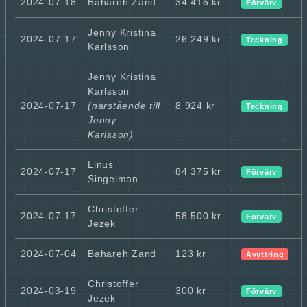
2024-07-18
Bahareh Zand
34 416 kr
Förvärv
Jenny Kristina
2024-07-17
26 249 kr
Teckning
Karlsson
Jenny Kristina
Karlsson
2024-07-17
(närstående till
8 924 kr
Teckning
Jenny
Karlsson)
Linus
2024-07-17
84 375 kr
Förvärv
Singelman
Christoffer
2024-07-17
58 500 kr
Förvärv
Jezek
2024-07-04
Bahareh Zand
123 kr
Avyttring
Christoffer
2024-03-19
300 kr
Förvärv
Jezek