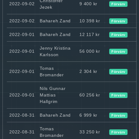
Christoffer
2022-09-02
9 400 kr
Förvärv
Jezek
2022-09-02
Bahareh Zand
10 398 kr
Förvärv
2022-09-01
Bahareh Zand
12 117 kr
Förvärv
Jenny Kristina
2022-09-01
56 000 kr
Förvärv
Karlsson
Tomas
2022-09-01
2 304 kr
Förvärv
Bromander
Nils Gunnar
2022-09-01
Mattias
60 256 kr
Förvärv
Hallgrim
2022-08-31
Bahareh Zand
6 999 kr
Förvärv
Tomas
2022-08-31
33 250 kr
Förvärv
Bromander