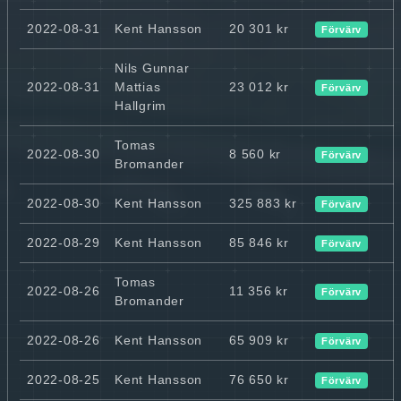
2022-08-31
Kent Hansson
20 301 kr
Förvärv
Nils Gunnar
2022-08-31
Mattias
23 012 kr
Förvärv
Hallgrim
Tomas
2022-08-30
8 560 kr
Förvärv
Bromander
2022-08-30
Kent Hansson
325 883 kr
Förvärv
2022-08-29
Kent Hansson
85 846 kr
Förvärv
Tomas
2022-08-26
11 356 kr
Förvärv
Bromander
2022-08-26
Kent Hansson
65 909 kr
Förvärv
2022-08-25
Kent Hansson
76 650 kr
Förvärv