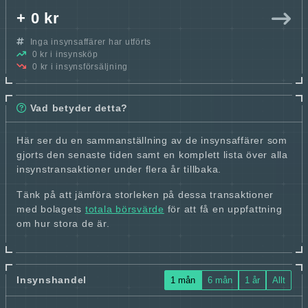
+ 0 kr
Inga insynsaffärer har utförts
0 kr i insynsköp
0 kr i insynsförsäljning
Vad betyder detta?
Här ser du en sammanställning av de insynsaffärer som
gjorts den senaste tiden samt en komplett lista över alla
insynstransaktioner under flera år tillbaka.
Tänk på att jämföra storleken på dessa transaktioner
med bolagets
totala börsvärde
för att få en uppfattning
om hur stora de är.
Insynshandel
1 mån
6 mån
1 år
Allt