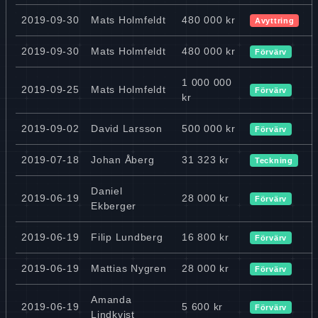
2019-09-30
Mats Holmfeldt
480 000 kr
Avyttring
2019-09-30
Mats Holmfeldt
480 000 kr
Förvärv
1 000 000
2019-09-25
Mats Holmfeldt
Förvärv
kr
2019-09-02
David Larsson
500 000 kr
Förvärv
2019-07-18
Johan Åberg
31 323 kr
Teckning
Daniel
2019-06-19
28 000 kr
Förvärv
Ekberger
2019-06-19
Filip Lundberg
16 800 kr
Förvärv
2019-06-19
Mattias Nygren
28 000 kr
Förvärv
Amanda
2019-06-19
5 600 kr
Förvärv
Lindkvist