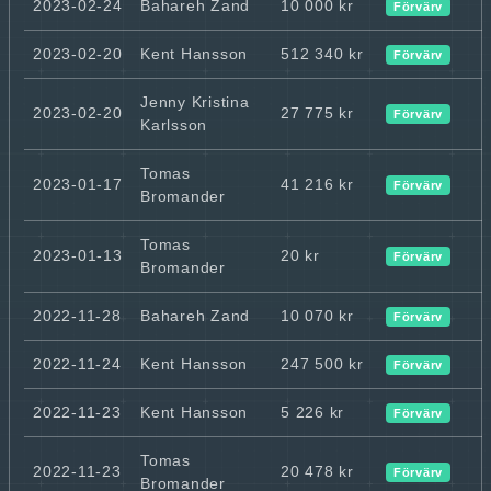
2023-02-24
Bahareh Zand
10 000 kr
Förvärv
2023-02-20
Kent Hansson
512 340 kr
Förvärv
Jenny Kristina
2023-02-20
27 775 kr
Förvärv
Karlsson
Tomas
2023-01-17
41 216 kr
Förvärv
Bromander
Tomas
2023-01-13
20 kr
Förvärv
Bromander
2022-11-28
Bahareh Zand
10 070 kr
Förvärv
2022-11-24
Kent Hansson
247 500 kr
Förvärv
2022-11-23
Kent Hansson
5 226 kr
Förvärv
Tomas
2022-11-23
20 478 kr
Förvärv
Bromander