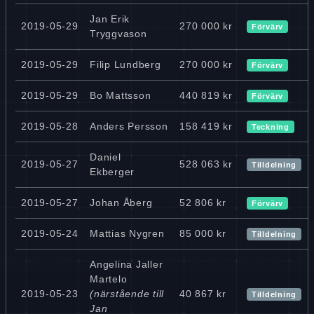
Jan Erik
2019-05-29
270 000 kr
Förvärv
Tryggvason
2019-05-29
Filip Lundberg
270 000 kr
Förvärv
2019-05-29
Bo Mattsson
440 819 kr
Förvärv
2019-05-28
Anders Persson
158 419 kr
Teckning
Daniel
2019-05-27
528 063 kr
Tilldelning
Ekberger
2019-05-27
Johan Åberg
52 806 kr
Förvärv
2019-05-24
Mattias Nygren
85 000 kr
Tilldelning
Angelina Jaller
Martelo
2019-05-23
(närstående till
40 867 kr
Tilldelning
Jan