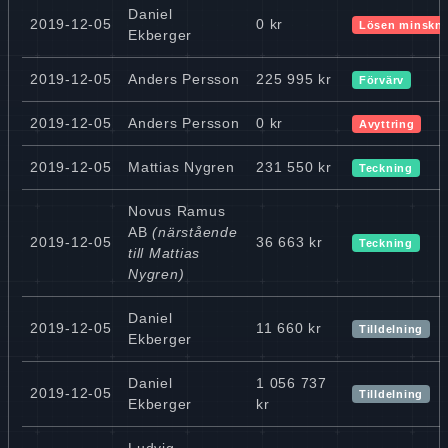
Daniel
2019-12-05
0 kr
Lösen minskn
Ekberger
2019-12-05
Anders Persson
225 995 kr
Förvärv
2019-12-05
Anders Persson
0 kr
Avyttring
2019-12-05
Mattias Nygren
231 550 kr
Teckning
Novus Ramus
AB
(närstående
2019-12-05
36 663 kr
Teckning
till Mattias
Nygren)
Daniel
2019-12-05
11 660 kr
Tilldelning
Ekberger
Daniel
1 056 737
2019-12-05
Tilldelning
Ekberger
kr
Ludvig