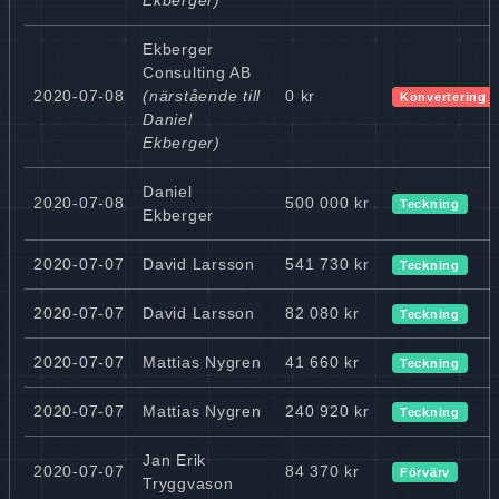
Ekberger
Consulting AB
2020-07-08
(närstående till
0 kr
Konvertering 
Daniel
Ekberger)
Daniel
2020-07-08
500 000 kr
Teckning
Ekberger
2020-07-07
David Larsson
541 730 kr
Teckning
2020-07-07
David Larsson
82 080 kr
Teckning
2020-07-07
Mattias Nygren
41 660 kr
Teckning
2020-07-07
Mattias Nygren
240 920 kr
Teckning
Jan Erik
2020-07-07
84 370 kr
Förvärv
Tryggvason