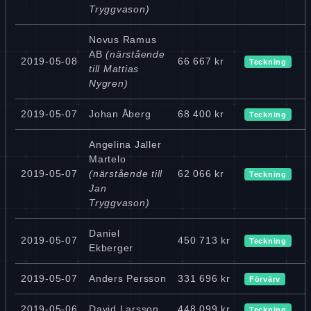
Tryggvason)
Novus Ramus
AB
(närstående
2019-05-08
66 667 kr
Teckning
till Mattias
Nygren)
2019-05-07
Johan Åberg
68 400 kr
Teckning
Angelina Jaller
Martelo
2019-05-07
(närstående till
62 066 kr
Teckning
Jan
Tryggvason)
Daniel
2019-05-07
450 713 kr
Teckning
Ekberger
2019-05-07
Anders Persson
331 696 kr
Förvärv
2019-05-06
David Larsson
448 099 kr
Teckning