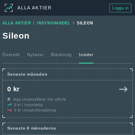
ALLA AKTIER
Logga in
ALLA AKTIER
INSYNSHANDEL
SILEON
Sileon
Översikt
Nyheter
Blankning
Insider
Senaste månaden
0 kr
Inga insynsaffärer har utförts
0 kr i insynsköp
0 kr i insynsförsäljning
Senaste 6 månaderna