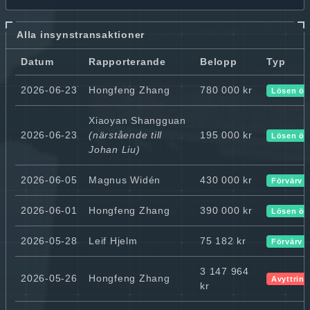
Alla insynstransaktioner
Datum
Rapporterande
Belopp
Typ
2026-06-23
Hongfeng Zhang
780 000 kr
Lösen ök
Xiaoyan Shangguan
2026-06-23
(närstående till
195 000 kr
Lösen ök
Johan Liu)
2026-06-05
Magnus Widén
430 000 kr
Förvärv
2026-06-01
Hongfeng Zhang
390 000 kr
Lösen ök
2026-05-28
Leif Hjelm
75 182 kr
Förvärv
3 147 964
2026-05-26
Hongfeng Zhang
Avyttring
kr