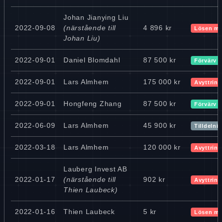
Johan Jianying Liu
2022-09-08
(närstående till
4 896 kr
Lösen mi
Johan Liu)
2022-09-01
Daniel Blomdahl
87 500 kr
Förvärv
2022-09-01
Lars Almhem
175 000 kr
Avyttring
2022-09-01
Hongfeng Zhang
87 500 kr
Förvärv
2022-06-09
Lars Almhem
45 900 kr
Tilldelni
2022-03-18
Lars Almhem
120 000 kr
Avyttring
Lauberg Invest AB
2022-01-17
(närstående till
902 kr
Avyttring
Thien Laubeck)
2022-01-16
Thien Laubeck
5 kr
Lösen mi