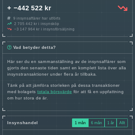
+ −442 522 kr
9 insynsaffärer har utförts
2 705 442 kr i insynsköp
−3 147 964 kr i insynsförsäljning
Vad betyder detta?
Här ser du en sammanställning av de insynsaffärer som
gjorts den senaste tiden samt en komplett lista över alla
insynstransaktioner under flera år tillbaka.
Tänk på att jämföra storleken på dessa transaktioner
med bolagets
totala börsvärde
för att få en uppfattning
om hur stora de är.
Insynshandel
1 mån
6 mån
1 år
Allt