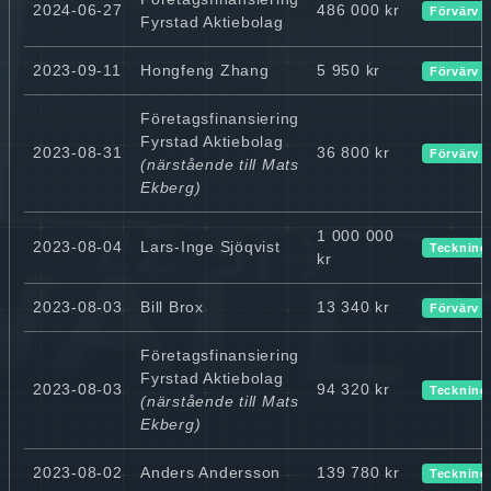
2024-06-27
486 000 kr
Förvärv
Fyrstad Aktiebolag
2023-09-11
Hongfeng Zhang
5 950 kr
Förvärv
Företagsfinansiering
Fyrstad Aktiebolag
2023-08-31
36 800 kr
Förvärv
(närstående till Mats
Ekberg)
1 000 000
2023-08-04
Lars-Inge Sjöqvist
Teckning
kr
2023-08-03
Bill Brox
13 340 kr
Förvärv
Företagsfinansiering
Fyrstad Aktiebolag
2023-08-03
94 320 kr
Teckning
(närstående till Mats
Ekberg)
2023-08-02
Anders Andersson
139 780 kr
Teckning