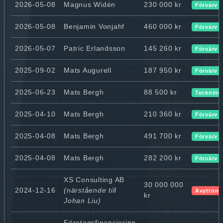
2026-05-08
Magnus Widén
230 000 kr
Förvärv
2026-05-08
Benjamin Vonjahf
460 000 kr
Förvärv
2026-05-07
Patric Erlandsson
145 260 kr
Förvärv
2025-09-02
Mats Augurell
187 950 kr
Förvärv
2025-06-23
Mats Bergh
88 500 kr
Teckning
2025-04-10
Mats Bergh
210 360 kr
Förvärv
2025-04-08
Mats Bergh
491 700 kr
Förvärv
2025-04-08
Mats Bergh
282 200 kr
Förvärv
XS Consulting AB
30 000 000
2024-12-16
(närstående till
Avyttring
kr
Johan Liu)
Företagsfinansiering