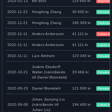
2023-01-13
Bill Brox
114 660 kr
Avyttring
2022-11-22
Hongfeng Zhang
30 600 kr
Förvärv
2022-11-21
Hongfeng Zhang
185 309 kr
Teckning
2022-11-11
Anders Andersson
41 111 kr
Lösen mi
2022-11-11
Anders Andersson
41 111 kr
Lösen ök
2022-11-11
Lars Almhem
123 340 kr
Förvärv
Joakim Ekedorff
2022-10-21
Waller
(närstående
29 666 kr
Förvärv
till Daniel Blomdahl)
2022-09-23
Daniel Blomdahl
121 500 kr
Förvärv
Johan Jianying Liu
2022-09-08
(närstående till
194 400 kr
Lösen ök
Johan Liu)