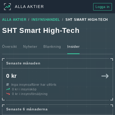
ALLA AKTIER
Logga in
ALLA AKTIER
INSYNSHANDEL
SHT SMART HIGH-TECH
SHT Smart High-Tech
Översikt
Nyheter
Blankning
Insider
Senaste månaden
0 kr
Inga insynsaffärer har utförts
0 kr i insynsköp
0 kr i insynsförsäljning
Senaste 6 månaderna