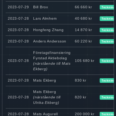
2023-07-29
Bill Brox
66 660 kr
Teckning
2023-07-28
Lars Almhem
40 680 kr
Teckning
2023-07-28
Hongfeng Zhang
14 870 kr
Teckning
2023-07-28
Anders Andersson
60 220 kr
Teckning
Företagsfinansiering
Fyrstad Aktiebolag
2023-07-28
105 680 kr
Teckning
(närstående till Mats
Ekberg)
2023-07-28
Mats Ekberg
830 kr
Teckning
Mats Ekberg
2023-07-28
(närstående till
820 kr
Teckning
Ulrika Ekberg)
2023-07-28
Mats Augurell
200 000 kr
Teckning