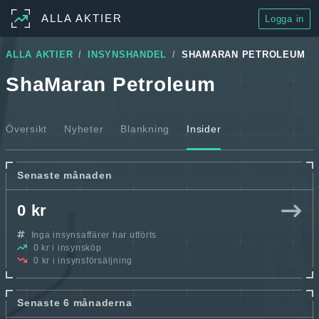
ALLA AKTIER
Logga in
ALLA AKTIER
INSYNSHANDEL
SHAMARAN PETROLEUM
ShaMaran Petroleum
Översikt
Nyheter
Blankning
Insider
Senaste månaden
0 kr
Inga insynsaffärer har utförts
0 kr i insynsköp
0 kr i insynsförsäljning
Senaste 6 månaderna