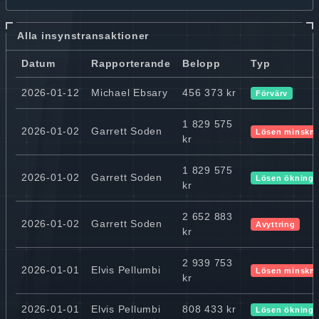
Alla insynstransaktioner
Datum
Rapporterande
Belopp
Typ
2026-01-12
Michael Ebsary
456 373 kr
Förvärv
1 829 575
2026-01-02
Garrett Soden
Lösen minskn
kr
1 829 575
2026-01-02
Garrett Soden
Lösen ökning
kr
2 652 883
2026-01-02
Garrett Soden
Avyttring
kr
2 939 753
2026-01-01
Elvis Pellumbi
Lösen minskn
kr
2026-01-01
Elvis Pellumbi
808 433 kr
Lösen ökning