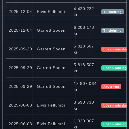
4 420 222
2025-12-04
Elvis Pellumbi
Tilldelning
kr
6 208 178
2025-12-04
Garrett Soden
Tilldelning
kr
5 818 507
2025-09-29
Garrett Soden
Lösen minskn
kr
5 818 507
2025-09-29
Garrett Soden
Lösen ökning
kr
13 807 064
2025-09-29
Garrett Soden
Avyttring
kr
3 590 730
2025-06-03
Elvis Pellumbi
Lösen minskn
kr
1 320 067
2025-06-03
Elvis Pellumbi
Lösen ökning
kr