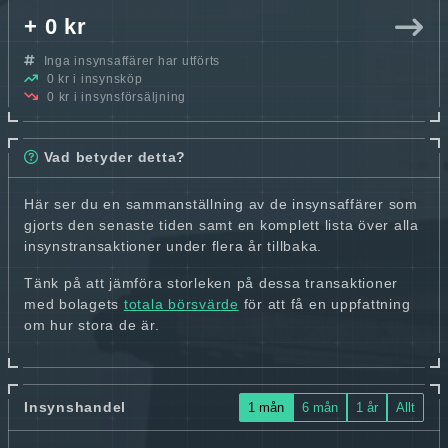
+ 0 kr
Inga insynsaffärer har utförts
0 kr i insynsköp
0 kr i insynsförsäljning
Vad betyder detta?
Här ser du en sammanställning av de insynsaffärer som
gjorts den senaste tiden samt en komplett lista över alla
insynstransaktioner under flera år tillbaka.
Tänk på att jämföra storleken på dessa transaktioner
med bolagets
totala börsvärde
för att få en uppfattning
om hur stora de är.
Insynshandel
1 mån
6 mån
1 år
Allt