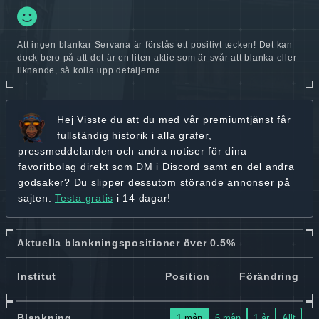
Att ingen blankar Servana är förstås ett positivt tecken! Det kan
dock bero på att det är en liten aktie som är svår att blanka eller
liknande, så kolla upp detaljerna.
Hej
Visste du att du med vår premiumtjänst får
fullständig historik
i alla grafer,
pressmeddelanden och andra
notiser för dina
favoritbolag
direkt som DM i Discord samt en del andra
godsaker? Du slipper dessutom störande annonser på
sajten.
Testa gratis
i 14 dagar!
Aktuella blankningspositioner över 0.5%
Institut
Position
Förändring
Blankning
1 mån
6 mån
1 år
Allt