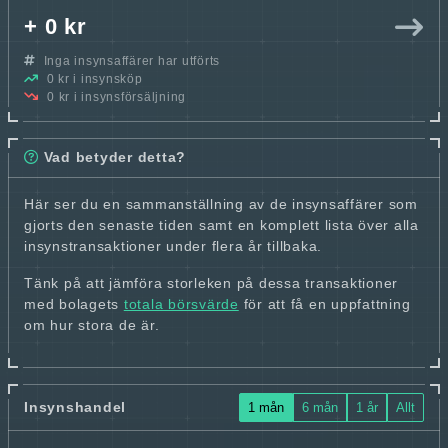
+ 0 kr
Inga insynsaffärer har utförts
0 kr i insynsköp
0 kr i insynsförsäljning
Vad betyder detta?
Här ser du en sammanställning av de insynsaffärer som
gjorts den senaste tiden samt en komplett lista över alla
insynstransaktioner under flera år tillbaka.
Tänk på att jämföra storleken på dessa transaktioner
med bolagets
totala börsvärde
för att få en uppfattning
om hur stora de är.
Insynshandel
1 mån
6 mån
1 år
Allt