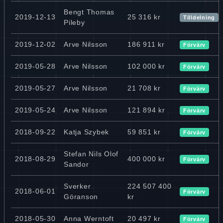
Bengt Thomas
2019-12-13
25 316 kr
Tilldelning
Pileby
2019-12-02
Arve Nilsson
186 911 kr
Förvärv
2019-05-28
Arve Nilsson
102 000 kr
Förvärv
2019-05-27
Arve Nilsson
21 708 kr
Förvärv
2019-05-24
Arve Nilsson
121 894 kr
Förvärv
2018-09-22
Katja Szybek
59 851 kr
Förvärv
Stefan Nils Olof
2018-08-29
400 000 kr
Förvärv
Sandor
Sverker
224 507 400
2018-06-01
Förvärv
Göranson
kr
2018-05-30
Anna Werntoft
20 497 kr
Förvärv