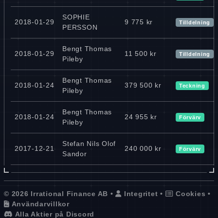
SOPHIE
2018-01-29
9 775 kr
Tilldelning
PERSSON
Bengt Thomas
2018-01-29
11 500 kr
Tilldelning
Pileby
Bengt Thomas
2018-01-24
379 500 kr
Teckning
Pileby
Bengt Thomas
2018-01-24
24 955 kr
Förvärv
Pileby
Stefan Nils Olof
2017-12-21
240 000 kr
Förvärv
Sandor
© 2026 Irrational Finance AB •
Integritet
•
Cookies
•
Användarvillkor
Alla Aktier på Discord