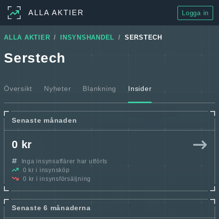
ALLA AKTIER
Logga in
ALLA AKTIER
INSYNSHANDEL
SERSTECH
Serstech
Översikt
Nyheter
Blankning
Insider
Senaste månaden
0 kr
Inga insynsaffärer har utförts
0 kr i insynsköp
0 kr i insynsförsäljning
Senaste 6 månaderna