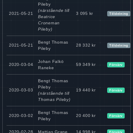
Pileby
(närstående till
2021-05-21
3 095 kr
Tilldelning
Beatrice
Croneman
Pileby)
Bengt Thomas
2021-05-21
28 332 kr
Tilldelning
Pileby
Johan Falkö
2020-03-04
59 349 kr
Förvärv
Raneke
Bengt Thomas
Pileby
2020-03-03
19 440 kr
Förvärv
(närstående till
Thomas Pileby)
Bengt Thomas
2020-03-02
20 400 kr
Förvärv
Pileby
2020-02-28
Mattias Grane
14 998 kr
Förvärv