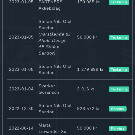
2023-01-05
PARTNERS
170 085 kr
Teckning
Aktiebolag
Stefan Nils Olof
Sandor
(närstående till
2023-01-05
56 000 kr
Teckning
Affekt Design
AB Stefan
Sandor)
Stefan Nils Olof
2023-01-05
1 279 999 kr
Teckning
Sandor
Sverker
2023-01-04
3 916 kr
Teckning
Göranson
Stefan Nils Olof
2022-12-30
928 572 kr
Förvärv
Sandor
Märta
2022-06-14
50 000 kr
Förvärv
Lewander Xu