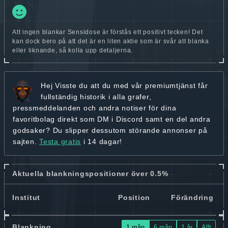
Att ingen blankar Sensidose är förstås ett positivt tecken! Det
kan dock bero på att det är en liten aktie som är svår att blanka
eller liknande, så kolla upp detaljerna.
Hej
Visste du att du med vår premiumtjänst får
fullständig historik
i alla grafer,
pressmeddelanden och andra
notiser för dina
favoritbolag
direkt som DM i Discord samt en del andra
godsaker? Du slipper dessutom störande annonser på
sajten.
Testa gratis
i 14 dagar!
Aktuella blankningspositioner över 0.5%
Institut
Position
Förändring
Blankning
1 mån
6 mån
1 år
Allt