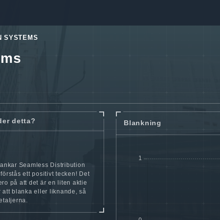
N SYSTEMS
ems
der detta?
Blankning
lankar Seamless Distribution
förstås ett positivt tecken! Det
ro på att det är en liten aktie
 att blanka eller liknande, så
etaljerna.