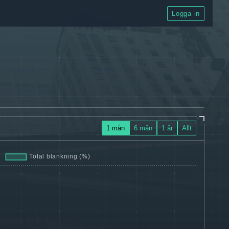
Logga in
1 mån
6 mån
1 år
Allt