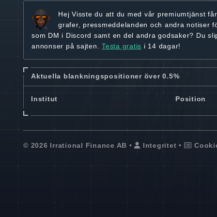
Hej
Visste du att du med vår premiumtjänst få
grafer, pressmeddelanden och andra
notiser f
som DM i Discord samt en del andra godsaker? Du sl
annonser på sajten.
Testa gratis
i 14 dagar!
Aktuella blankningspositioner över 0.5%
Institut
Position
© 2026 Irrational Finance AB •
Integritet
•
Cooki