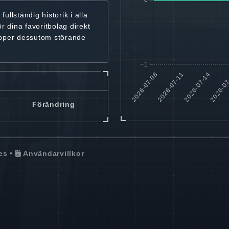
r
fullständig historik
i alla
ör dina favoritbolag
direkt
ipper dessutom störande
Förändring
es
•
Användarvillkor