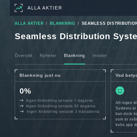
ALLA AKTIER
ALLA AKTIER
BLANKNING
SEAMLESS DISTRIBUTIO
Seamless Distribution Syst
Översikt
Nyheter
Blankning
Insider
Blankning just nu
Vad bety
0%
Ingen förändring senaste 7 dagarna
Att ingen b
Ingen förändring senaste 30 dagarna
Systems är 
Ingen förändring senaste 3 månaderna
kan dock be
som är svår
kolla upp d