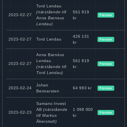
Tord Lendau
(närstående till
561 819
2023-02-27
Förvärv
Anna Barneus
kr
Lendau)
426 131
2023-02-27
Tord Lendau
Förvärv
kr
Anna Barnéus
Lendau
561 819
2023-02-27
Förvärv
(närstående till
kr
Tord Lendau)
Johan
2023-02-24
64 983 kr
Förvärv
Bennarsten
Samano Invest
AB
(närstående
1 098 000
2023-02-23
Förvärv
till Markus
kr
Åkerstedt)