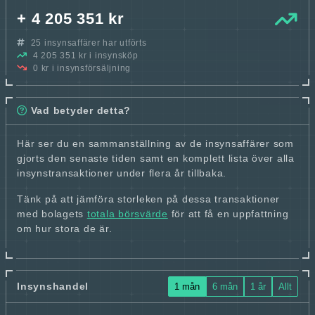
+ 4 205 351 kr
25 insynsaffärer har utförts
4 205 351 kr i insynsköp
0 kr i insynsförsäljning
Vad betyder detta?
Här ser du en sammanställning av de insynsaffärer som
gjorts den senaste tiden samt en komplett lista över alla
insynstransaktioner under flera år tillbaka.
Tänk på att jämföra storleken på dessa transaktioner
med bolagets
totala börsvärde
för att få en uppfattning
om hur stora de är.
Insynshandel
1 mån
6 mån
1 år
Allt