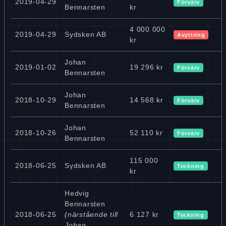
2019-04-29
Förvärv
Bennarsten
kr
4 000 000
2019-04-29
Sydsken AB
Avyttring
kr
Johan
2019-01-02
19 296 kr
Förvärv
Bennarsten
Johan
2018-10-29
14 568 kr
Förvärv
Bennarsten
Johan
2018-10-26
52 110 kr
Förvärv
Bennarsten
115 000
2018-06-25
Sydsken AB
Teckning
kr
Hedvig
Bennarsten
2018-06-25
(närstående till
6 127 kr
Teckning
Johan