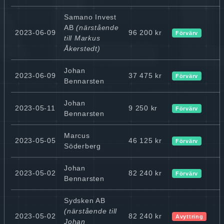
Samano Invest
AB
(närstående
2023-06-09
96 200 kr
Förvärv
till Markus
Åkerstedt)
Johan
2023-06-09
37 475 kr
Förvärv
Bennarsten
Johan
2023-05-11
9 250 kr
Förvärv
Bennarsten
Marcus
2023-05-05
46 125 kr
Förvärv
Söderberg
Johan
2023-05-02
82 240 kr
Förvärv
Bennarsten
Sydsken AB
(närstående till
2023-05-02
82 240 kr
Avyttring
Johan