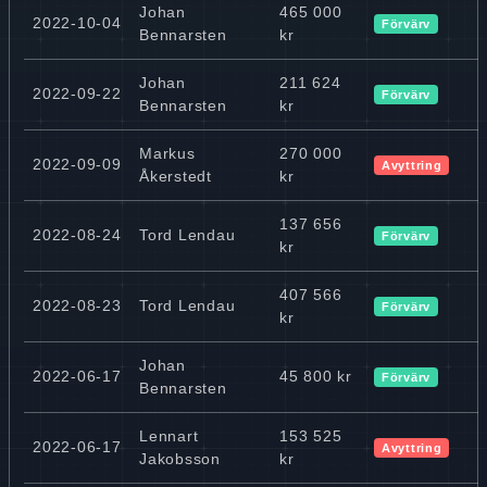
Johan
465 000
2022-10-04
Förvärv
Bennarsten
kr
Johan
211 624
2022-09-22
Förvärv
Bennarsten
kr
Markus
270 000
2022-09-09
Avyttring
Åkerstedt
kr
137 656
2022-08-24
Tord Lendau
Förvärv
kr
407 566
2022-08-23
Tord Lendau
Förvärv
kr
Johan
2022-06-17
45 800 kr
Förvärv
Bennarsten
Lennart
153 525
2022-06-17
Avyttring
Jakobsson
kr