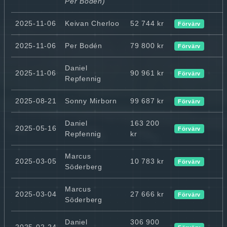
Per Bodén)
2025-11-06
Keivan Cherloo
52 744 kr
Förvärv
2025-11-06
Per Bodén
79 800 kr
Förvärv
Daniel
2025-11-06
90 961 kr
Förvärv
Repfennig
2025-08-21
Sonny Mirborn
99 687 kr
Förvärv
Daniel
163 200
2025-05-16
Förvärv
Repfennig
kr
Marcus
2025-03-05
10 783 kr
Förvärv
Söderberg
Marcus
2025-03-04
27 666 kr
Förvärv
Söderberg
Daniel
306 900
2025-02-24