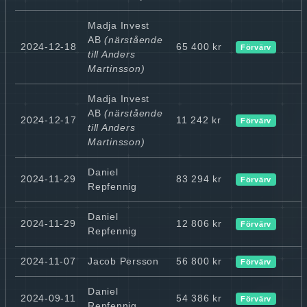
Madja Invest
AB
(närstående
2024-12-18
65 400 kr
Förvärv
till Anders
Martinsson)
Madja Invest
AB
(närstående
2024-12-17
11 242 kr
Förvärv
till Anders
Martinsson)
Daniel
2024-11-29
83 294 kr
Förvärv
Repfennig
Daniel
2024-11-29
12 806 kr
Förvärv
Repfennig
2024-11-07
Jacob Persson
56 800 kr
Förvärv
Daniel
2024-09-11
54 386 kr
Förvärv
Repfennig