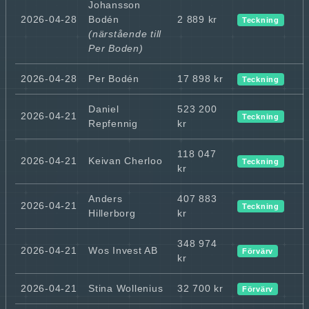
Johansson
2026-04-28
Bodén
2 889 kr
Teckning
(närstående till
Per Boden)
2026-04-28
Per Bodén
17 898 kr
Teckning
Daniel
523 200
2026-04-21
Teckning
Repfennig
kr
118 047
2026-04-21
Keivan Cherloo
Teckning
kr
Anders
407 883
2026-04-21
Teckning
Hillerborg
kr
348 974
2026-04-21
Wos Invest AB
Förvärv
kr
2026-04-21
Stina Wollenius
32 700 kr
Förvärv