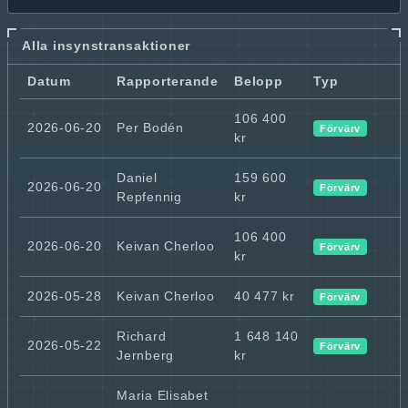
Alla insynstransaktioner
Datum
Rapporterande
Belopp
Typ
106 400
2026-06-20
Per Bodén
Förvärv
kr
Daniel
159 600
2026-06-20
Förvärv
Repfennig
kr
106 400
2026-06-20
Keivan Cherloo
Förvärv
kr
2026-05-28
Keivan Cherloo
40 477 kr
Förvärv
Richard
1 648 140
2026-05-22
Förvärv
Jernberg
kr
Maria Elisabet