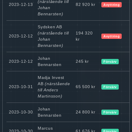
(närstående till
2023-12-13
82 920 kr
Avyttring
Johan
Bennarsten)
Sydsken AB
(närstående till
194 320
2023-12-12
Avyttring
Johan
kr
Bennarsten)
Johan
2023-12-12
245 kr
Förvärv
Bennarsten
Madja Invest
AB
(närstående
2023-10-31
65 500 kr
Förvärv
till Anders
Martinsson)
Johan
2023-10-30
24 800 kr
Förvärv
Bennarsten
Marcus
2023-10-30
61 676 kr
Förvärv