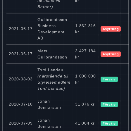
till Joachim
kr
Berner)
Gullbrandsson
Business
1 862 816
2021-06-17
Avyttring
Development
kr
AB
Mats
3 427 184
2021-06-17
Avyttring
Gullbrandsson
kr
Tord Lendau
(närstående till
1 000 000
2020-08-03
Förvärv
Styrelsemedlem
kr
Tord Lendau)
Johan
2020-07-10
31 876 kr
Förvärv
Bennarsten
Johan
2020-07-09
41 004 kr
Förvärv
Bennarsten