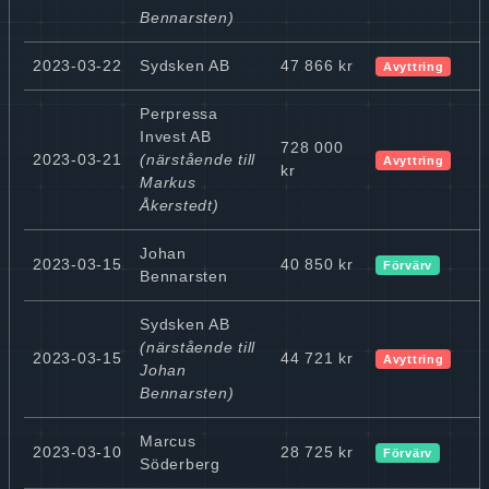
Bennarsten)
2023-03-22
Sydsken AB
47 866 kr
Avyttring
Perpressa
Invest AB
728 000
2023-03-21
(närstående till
Avyttring
kr
Markus
Åkerstedt)
Johan
2023-03-15
40 850 kr
Förvärv
Bennarsten
Sydsken AB
(närstående till
2023-03-15
44 721 kr
Avyttring
Johan
Bennarsten)
Marcus
2023-03-10
28 725 kr
Förvärv
Söderberg