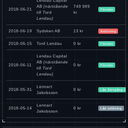
Lendau Capital
AB
(närstående
749 989
2018-06-21
Förvärv
till Tord
kr
Lendau)
2018-06-19
Sydsken AB
13 kr
Avyttring
2018-06-15
Tord Lendau
0 kr
Förvärv
Lendau Capital
AB
(närstående
2018-06-11
0 kr
Förvärv
till Tord
Lendau)
Lennart
2018-05-31
0 kr
Lån återgång ö
Jakobsson
Lennart
2018-05-14
0 kr
Lån utlåning
Jakobsson