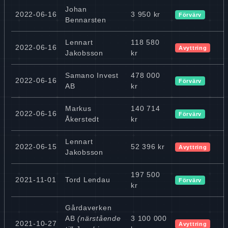
Johan
2022-06-16
3 950 kr
Förvärv
Bennarsten
Lennart
118 580
2022-06-16
Avyttring
Jakobsson
kr
Samano Invest
478 000
2022-06-16
Förvärv
AB
kr
Markus
140 714
2022-06-16
Förvärv
Åkerstedt
kr
Lennart
2022-06-15
52 396 kr
Avyttring
Jakobsson
197 500
2021-11-01
Tord Lendau
Förvärv
kr
Gårdaverken
AB
(närstående
3 100 000
2021-10-27
Avyttring