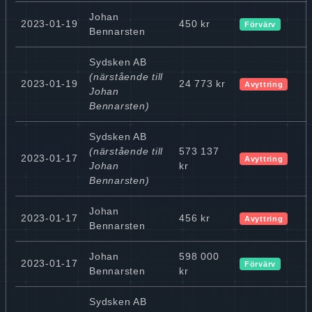
Johan
2023-01-19
450 kr
Förvärv
Bennarsten
Sydsken AB
(närstående till
2023-01-19
24 773 kr
Avyttring
Johan
Bennarsten)
Sydsken AB
(närstående till
573 137
2023-01-17
Avyttring
Johan
kr
Bennarsten)
Johan
2023-01-17
456 kr
Avyttring
Bennarsten
Johan
598 000
2023-01-17
Förvärv
Bennarsten
kr
Sydsken AB