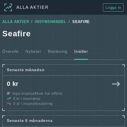
ALLA AKTIER
Logga in
ALLA AKTIER
INSYNSHANDEL
SEAFIRE
Seafire
Översikt
Nyheter
Blankning
Insider
Senaste månaden
0 kr
Inga insynsaffärer har utförts
0 kr i insynsköp
0 kr i insynsförsäljning
Senaste 6 månaderna