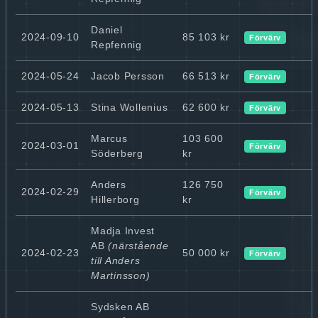
Daniel
2024-09-10
85 103 kr
Förvärv
Repfennig
2024-05-24
Jacob Persson
66 513 kr
Förvärv
2024-05-13
Stina Wollenius
62 600 kr
Förvärv
Marcus
103 600
2024-03-01
Förvärv
Söderberg
kr
Anders
126 750
2024-02-29
Förvärv
Hillerborg
kr
Madja Invest
AB
(närstående
2024-02-23
50 000 kr
Förvärv
till Anders
Martinsson)
Sydsken AB