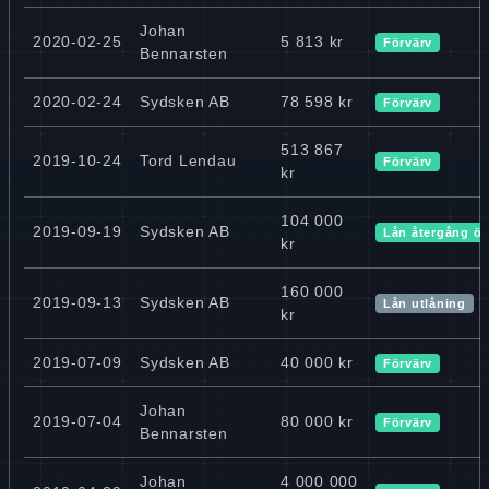
Johan
2020-02-25
5 813 kr
Förvärv
Bennarsten
2020-02-24
Sydsken AB
78 598 kr
Förvärv
513 867
2019-10-24
Tord Lendau
Förvärv
kr
104 000
2019-09-19
Sydsken AB
Lån återgång ö
kr
160 000
2019-09-13
Sydsken AB
Lån utlåning
kr
2019-07-09
Sydsken AB
40 000 kr
Förvärv
Johan
2019-07-04
80 000 kr
Förvärv
Bennarsten
Johan
4 000 000