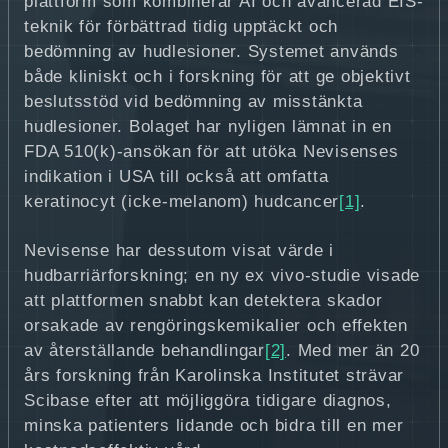
plattform som kombinerar AI och avancerad EIS-
teknik för förbättrad tidig upptäckt och
bedömning av hudlesioner. Systemet används
både kliniskt och i forskning för att ge objektivt
beslutsstöd vid bedömning av misstänkta
hudlesioner. Bolaget har nyligen lämnat in en
FDA 510(k)-ansökan för att utöka Nevisenses
indikation i USA till också att omfatta
keratinocyt (icke-melanom) hudcancer
[1]
.
Nevisense har dessutom visat värde i
hudbarriärforskning; en ny ex vivo-studie visade
att plattformen snabbt kan detektera skador
orsakade av rengöringskemikalier och effekten
av återställande behandlingar
[2]
. Med mer än 20
års forskning från Karolinska Institutet strävar
Scibase efter att möjliggöra tidigare diagnos,
minska patienters lidande och bidra till en mer