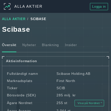
ALLA AKTIER
Logga in
ALLA AKTIER
SCIBASE
Scibase
Översikt
Nyheter
Blankning
Insider
Aktieinformation
Fullständigt namn
Scibase Holding AB
Marknadsplats
First North
Ticker
SCIB
Börsvärde (SEK)
285 milj. kr
Ägare Nordnet
255 st
Visa på Nordnet
Ägare Avanza
2 044 st