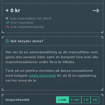
+ 0 kr
Inga insynsaffärer har utförts
0 kr i insynsköp
0 kr i insynsförsäljning
Vad betyder detta?
Här ser du en sammanställning av de insynsaffärer som
gjorts den senaste tiden samt en komplett lista över alla
insynstransaktioner under flera år tillbaka.
Tänk på att jämföra storleken på dessa transaktioner
med bolagets
totala börsvärde
för att få en uppfattning
om hur stora de är.
Insynshandel
1 mån
6 mån
1 år
Allt