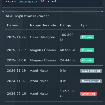
sajten.
Testa gratis
i 14 dagar!
Alla insynstransaktioner
Datum
Rapporterande
Belopp
Typ
100 800
2025-11-24
Oskar Mellgren
Förvärv
kr
2025-01-17
Magnus Öhman
68 550 kr
Förvärv
2025-01-16
Magnus Öhman
24 446 kr
Förvärv
2024-11-19
Azad Najar
0 kr
Gåva lämnad
2024-11-07
Azad Najar
0 kr
Gåva lämnad
1 657 500
2024-07-19
Azad Najar
Avyttring
kr