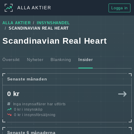
ALLA AKTIER
Logga in
ALLA AKTIER
INSYNSHANDEL
SCANDINAVIAN REAL HEART
Scandinavian Real Heart
Översikt
Nyheter
Blankning
Insider
Senaste månaden
0 kr
Inga insynsaffärer har utförts
0 kr i insynsköp
0 kr i insynsförsäljning
Senaste 6 månaderna