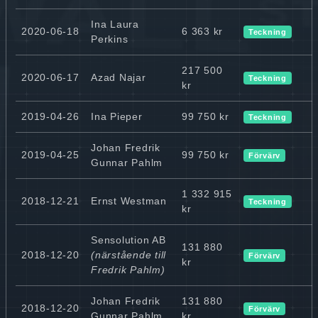
Ina Laura
2020-06-18
6 363 kr
Teckning
Perkins
217 500
2020-06-17
Azad Najar
Teckning
kr
2019-04-26
Ina Pieper
99 750 kr
Teckning
Johan Fredrik
2019-04-25
99 750 kr
Förvärv
Gunnar Pahlm
1 332 915
2018-12-21
Ernst Westman
Teckning
kr
Sensolution AB
131 880
2018-12-20
(närstående till
Förvärv
kr
Fredrik Pahlm)
Johan Fredrik
131 880
2018-12-20
Förvärv
Gunnar Pahlm
kr