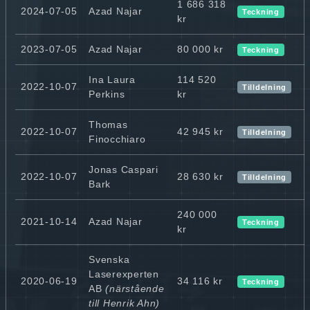
1 686 318
2024-07-05
Azad Najar
Teckning
kr
2023-07-05
Azad Najar
80 000 kr
Teckning
Ina Laura
114 520
2022-10-07
Tilldelning
Perkins
kr
Thomas
2022-10-07
42 945 kr
Tilldelning
Finocchiaro
Jonas Caspari
2022-10-07
28 630 kr
Tilldelning
Bark
240 000
2021-10-14
Azad Najar
Teckning
kr
Svenska
Laserexperten
2020-06-19
34 116 kr
Teckning
AB
(närstående
till Henrik Ahn)