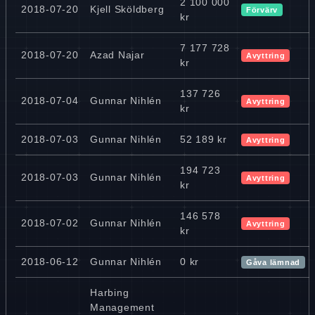
2 100 000
2018-07-20
Kjell Sköldberg
Förvärv
kr
7 177 728
2018-07-20
Azad Najar
Avyttring
kr
137 726
2018-07-04
Gunnar Nihlén
Avyttring
kr
2018-07-03
Gunnar Nihlén
52 189 kr
Avyttring
194 723
2018-07-03
Gunnar Nihlén
Avyttring
kr
146 578
2018-07-02
Gunnar Nihlén
Avyttring
kr
2018-06-12
Gunnar Nihlén
0 kr
Gåva lämnad
Harbing
Management