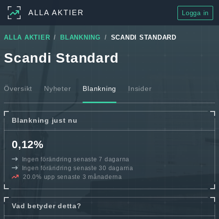
ALLA AKTIER
Logga in
ALLA AKTIER
BLANKNING
SCANDI STANDARD
Scandi Standard
Översikt
Nyheter
Blankning
Insider
Blankning just nu
0,12%
Ingen förändring senaste 7 dagarna
Ingen förändring senaste 30 dagarna
20.0% upp senaste 3 månaderna
Vad betyder detta?