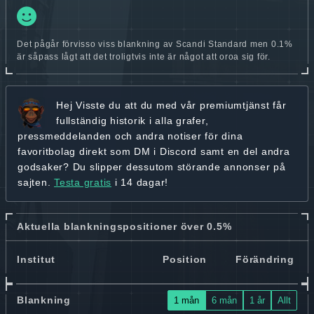
Det pågår förvisso viss blankning av Scandi Standard men 0.1%
är såpass lågt att det troligtvis inte är något att oroa sig för.
Hej
Visste du att du med vår premiumtjänst får
fullständig historik
i alla grafer,
pressmeddelanden och andra
notiser för dina
favoritbolag
direkt som DM i Discord samt en del andra
godsaker? Du slipper dessutom störande annonser på
sajten.
Testa gratis
i 14 dagar!
Aktuella blankningspositioner över 0.5%
Institut
Position
Förändring
Blankning
1 mån
6 mån
1 år
Allt