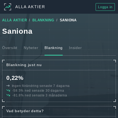
ALLA AKTIER
Logga in
ALLA AKTIER
BLANKNING
SANIONA
Saniona
Översikt
Nyheter
Blankning
Insider
Blankning just nu
0,22%
Ingen förändring senaste 7 dagarna
-58.5% ned senaste 30 dagarna
-81.8% ned senaste 3 månaderna
Vad betyder detta?