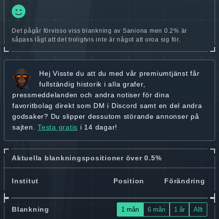
Det pågår förvisso viss blankning av Saniona men 0.2% är
såpass lågt att det troligtvis inte är något att oroa sig för.
Hej
Visste du att du med vår premiumtjänst får
fullständig historik
i alla grafer,
pressmeddelanden och andra
notiser för dina
favoritbolag
direkt som DM i Discord samt en del andra
godsaker? Du slipper dessutom störande annonser på
sajten.
Testa gratis
i 14 dagar!
Aktuella blankningspositioner över 0.5%
Institut
Position
Förändring
Blankning
1 mån
6 mån
1 år
Allt