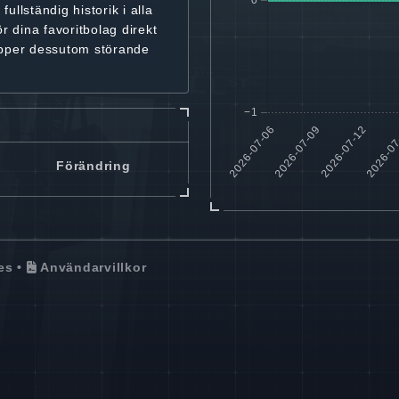
r
fullständig historik
i alla
ör dina favoritbolag
direkt
ipper dessutom störande
Förändring
es
•
Användarvillkor