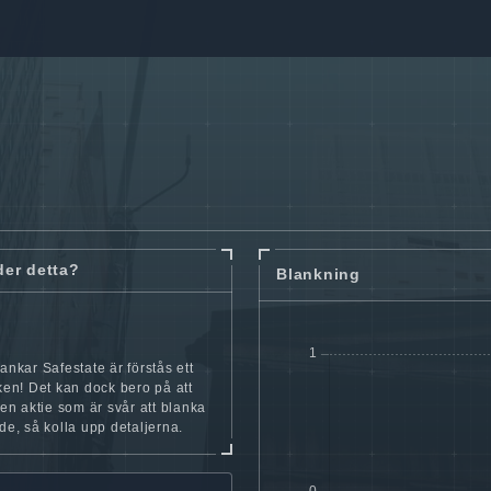
der detta?
Blankning
lankar Safestate är förstås ett
cken! Det kan dock bero på att
iten aktie som är svår att blanka
nde, så kolla upp detaljerna.