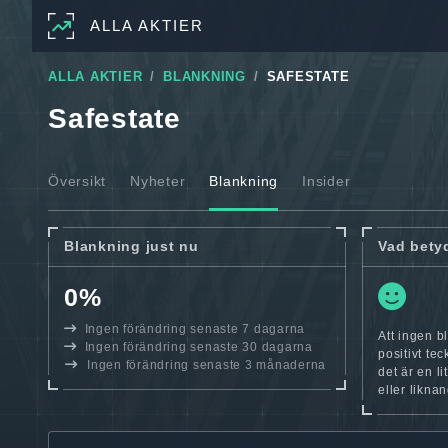
ALLA AKTIER
ALLA AKTIER
BLANKNING
SAFESTATE
Safestate
Översikt
Nyheter
Blankning
Insider
Blankning just nu
Vad bety
0%
Ingen förändring senaste 7 dagarna
Att ingen b
Ingen förändring senaste 30 dagarna
positivt te
Ingen förändring senaste 3 månaderna
det är en l
eller likna