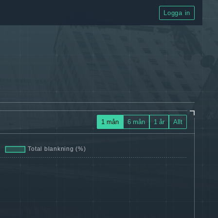
Logga in
1 mån
6 mån
1 år
Allt