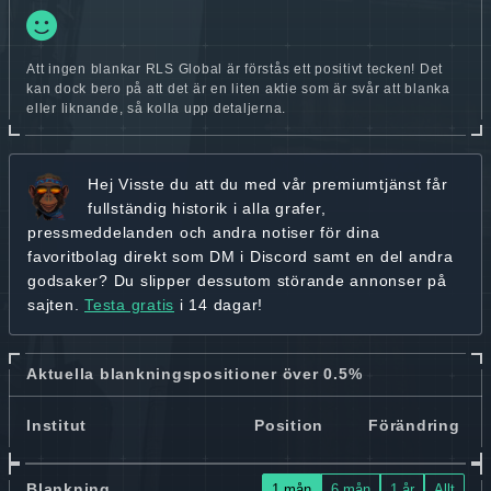
Att ingen blankar RLS Global är förstås ett positivt tecken! Det
kan dock bero på att det är en liten aktie som är svår att blanka
eller liknande, så kolla upp detaljerna.
Hej
Visste du att du med vår premiumtjänst får
fullständig historik
i alla grafer,
pressmeddelanden och andra
notiser för dina
favoritbolag
direkt som DM i Discord samt en del andra
godsaker? Du slipper dessutom störande annonser på
sajten.
Testa gratis
i 14 dagar!
Aktuella blankningspositioner över 0.5%
Institut
Position
Förändring
Blankning
1 mån
6 mån
1 år
Allt