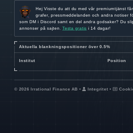
Hej
Visste du att du med vår premiumtjänst få
grafer, pressmeddelanden och andra
notiser f
som DM i Discord samt en del andra godsaker? Du sl
annonser på sajten.
Testa gratis
i 14 dagar!
Aktuella blankningspositioner över 0.5%
Institut
Position
© 2026 Irrational Finance AB •
Integritet
•
Cooki