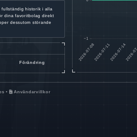
r
fullständig historik
i alla
ör dina favoritbolag
direkt
ipper dessutom störande
Förändring
es
•
Användarvillkor