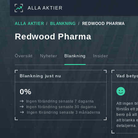
ALLA AKTIER
ALLA AKTIER
BLANKNING
REDWOOD PHARMA
Redwood Pharma
Översikt
Nyheter
Blankning
Insider
Blankning just nu
Vad bety
0%
Ingen förändring senaste 7 dagarna
Att ingen 
Ingen förändring senaste 30 dagarna
förstås ett
Ingen förändring senaste 3 månaderna
bero på att
att blanka 
detaljerna.