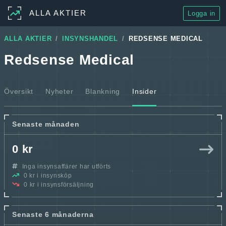
ALLA AKTIER
Logga in
ALLA AKTIER
INSYNSHANDEL
REDSENSE MEDICAL
Redsense Medical
Översikt
Nyheter
Blankning
Insider
Senaste månaden
0 kr
Inga insynsaffärer har utförts
0 kr i insynsköp
0 kr i insynsförsäljning
Senaste 6 månaderna