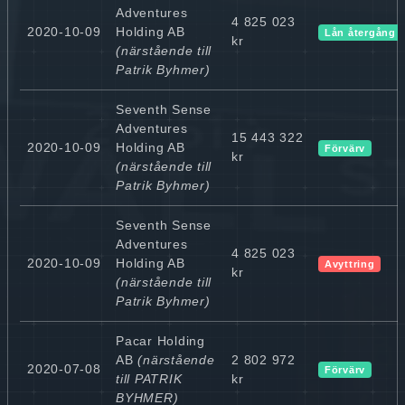
Adventures
4 825 023
2020-10-09
Holding AB
Lån återgång 
kr
(närstående till
Patrik Byhmer)
Seventh Sense
Adventures
15 443 322
2020-10-09
Holding AB
Förvärv
kr
(närstående till
Patrik Byhmer)
Seventh Sense
Adventures
4 825 023
2020-10-09
Holding AB
Avyttring
kr
(närstående till
Patrik Byhmer)
Pacar Holding
AB
(närstående
2 802 972
2020-07-08
Förvärv
till PATRIK
kr
BYHMER)