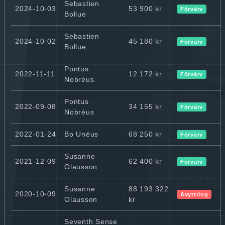
Sebastien
2024-10-03
53 900 kr
Förvärv
Bollue
Sebastien
2024-10-02
45 180 kr
Förvärv
Bollue
Pontus
2022-11-11
12 172 kr
Förvärv
Nobréus
Pontus
2022-09-08
34 155 kr
Förvärv
Nobréus
2022-01-24
Bo Unéus
68 250 kr
Förvärv
Susanne
2021-12-09
62 400 kr
Förvärv
Olausson
Susanne
88 193 322
2020-10-09
Avyttring
Olausson
kr
Seventh Sense