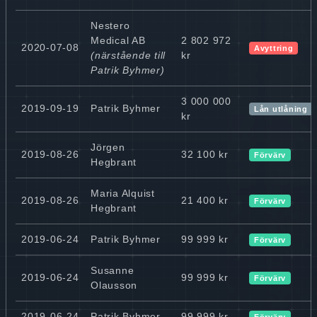
Nestero
Medical AB
2 802 972
2020-07-08
Avyttring
(närstående till
kr
Patrik Byhmer)
3 000 000
2019-09-19
Patrik Byhmer
Lån utlåning
kr
Jörgen
2019-08-26
32 100 kr
Förvärv
Hegbrant
Maria Alquist
2019-08-26
21 400 kr
Förvärv
Hegbrant
2019-06-24
Patrik Byhmer
99 999 kr
Förvärv
Susanne
2019-06-24
99 999 kr
Förvärv
Olausson
2019-06-24
Patrik Byhmer
99 999 kr
Förvärv