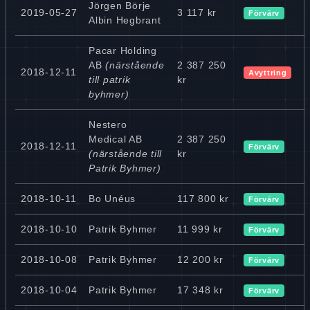
Jörgen Börje
2019-05-27
3 117 kr
Förvärv
Albin Hegbrant
Pacar Holding
AB
(närstående
2 387 250
2018-12-11
Avyttring
till patrik
kr
byhmer)
Nestero
Medical AB
2 387 250
2018-12-11
Förvärv
(närstående till
kr
Patrik Byhmer)
2018-10-11
Bo Unéus
117 800 kr
Förvärv
2018-10-10
Patrik Byhmer
11 999 kr
Förvärv
2018-10-08
Patrik Byhmer
12 200 kr
Förvärv
2018-10-04
Patrik Byhmer
17 348 kr
Förvärv