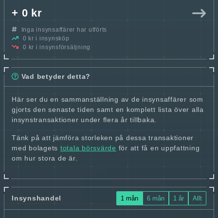
+ 0 kr
Inga insynsaffärer har utförts
0 kr i insynsköp
0 kr i insynsförsäljning
Vad betyder detta?
Här ser du en sammanställning av de insynsaffärer som
gjorts den senaste tiden samt en komplett lista över alla
insynstransaktioner under flera år tillbaka.
Tänk på att jämföra storleken på dessa transaktioner
med bolagets
totala börsvärde
för att få en uppfattning
om hur stora de är.
Insynshandel
1 mån
6 mån
1 år
Allt