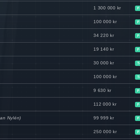
1 300 000 kr
F
100 000 kr
F
34 220 kr
F
19 140 kr
F
30 000 kr
T
100 000 kr
T
9 630 kr
F
112 000 kr
F
ran Nylén)
99 999 kr
F
250 000 kr
F