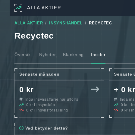
ALLA AKTIER
ALLA AKTIER
INSYNSHANDEL
RECYCTEC
Recyctec
Översikt
Nyheter
Blankning
Insider
Senaste månaden
Senaste 
0 kr
+ 0 k
Inga insynsaffärer har utförts
Inga insy
0 kr i insynsköp
0 kr i i
0 kr i insynsförsäljning
0 kr i i
Vad betyder detta?