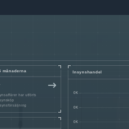
6 månaderna
Insynshandel
r
nsaffärer har utförts
nsynsköp
nsynsförsäljning