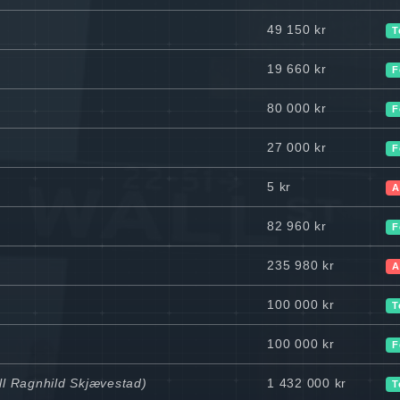
49 150 kr
T
19 660 kr
F
80 000 kr
F
27 000 kr
F
5 kr
A
82 960 kr
F
235 980 kr
A
100 000 kr
T
100 000 kr
F
ll Ragnhild Skjævestad)
1 432 000 kr
T