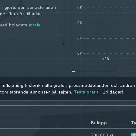
m gjorts den senaste tiden
er flera år tillbaka.
 med bolagets
totala
r
fullständig historik
i alla grafer, pressmeddelanden och andra
utom störande annonser på sajten.
Testa gratis
i 14 dagar!
Belopp
T
500 000 kr
F