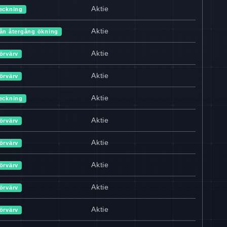
Aktie
eckning
Aktie
ån återgång ökning
Aktie
örvärv
Aktie
örvärv
Aktie
eckning
Aktie
örvärv
Aktie
örvärv
Aktie
örvärv
Aktie
örvärv
Aktie
örvärv