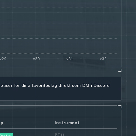
notiser för dina favoritbolag
direkt som DM i Discord
yp
Instrument
BTU
örvärv