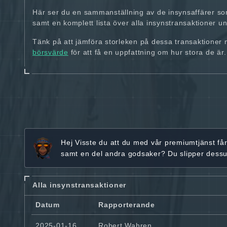
Här ser du en sammanställning av de insynsaffärer so
samt en komplett lista över alla insynstransaktioner und
Tänk på att jämföra storleken på dessa transaktioner
börsvärde
för att få en uppfattning om hur stora de är.
Hej
Visste du att du med vår premiumtjänst få
samt en del andra godsaker? Du slipper dess
Alla insynstransaktioner
Datum
Rapporterande
2025-01-16
Robert Wahren