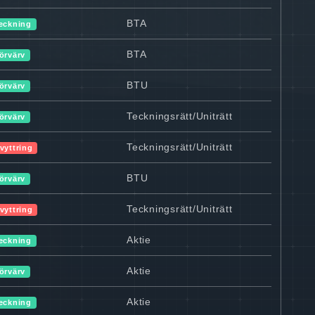
BTA
eckning
BTA
örvärv
BTU
örvärv
Teckningsrätt/Uniträtt
örvärv
Teckningsrätt/Uniträtt
vyttring
BTU
örvärv
Teckningsrätt/Uniträtt
vyttring
Aktie
eckning
Aktie
örvärv
Aktie
eckning