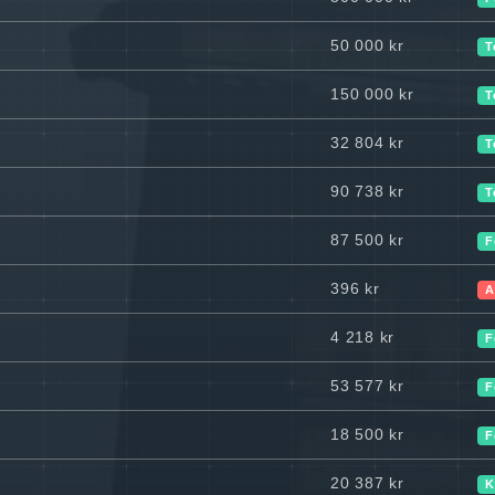
50 000 kr
T
150 000 kr
T
32 804 kr
T
90 738 kr
T
87 500 kr
F
396 kr
A
4 218 kr
F
53 577 kr
F
18 500 kr
F
20 387 kr
K