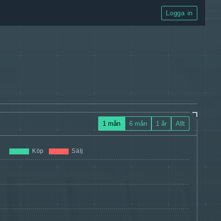
Logga in
1 mån
6 mån
1 år
Allt