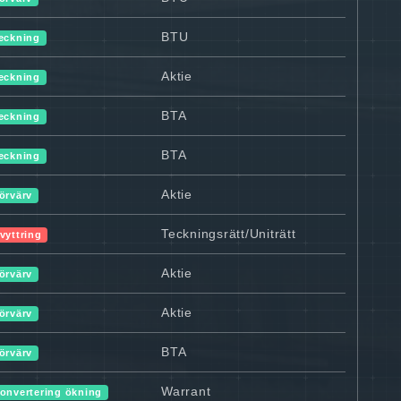
BTU
eckning
Aktie
eckning
BTA
eckning
BTA
eckning
Aktie
örvärv
Teckningsrätt/Uniträtt
vyttring
Aktie
örvärv
Aktie
örvärv
BTA
örvärv
Warrant
onvertering ökning