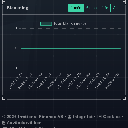
Blankning
1 mån
6 mån
1 år
Allt
© 2026 Irrational Finance AB •
Integritet
•
Cookies
•
Användarvillkor