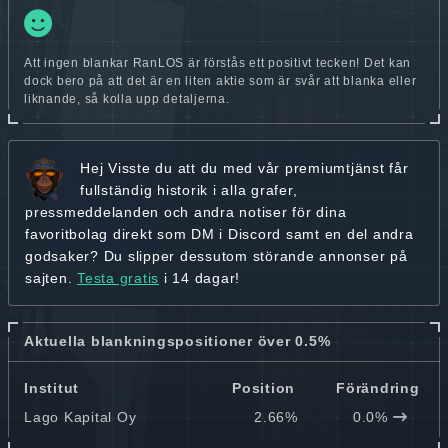
Att ingen blankar RanLOS är förstås ett positivt tecken! Det kan
dock bero på att det är en liten aktie som är svår att blanka eller
liknande, så kolla upp detaljerna.
Hej
Visste du att du med vår premiumtjänst får
fullständig historik
i alla grafer,
pressmeddelanden och andra
notiser för dina
favoritbolag
direkt som DM i Discord samt en del andra
godsaker? Du slipper dessutom störande annonser på
sajten.
Testa gratis
i 14 dagar!
Aktuella blankningspositioner över 0.5%
Institut
Position
Förändring
Lago Kapital Oy
2.66%
0.0%