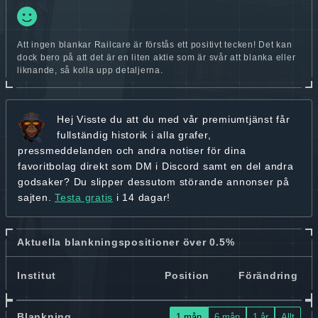
Att ingen blankar Railcare är förstås ett positivt tecken! Det kan
dock bero på att det är en liten aktie som är svår att blanka eller
liknande, så kolla upp detaljerna.
Hej
Visste du att du med vår premiumtjänst får
fullständig historik
i alla grafer,
pressmeddelanden och andra
notiser för dina
favoritbolag
direkt som DM i Discord samt en del andra
godsaker? Du slipper dessutom störande annonser på
sajten.
Testa gratis
i 14 dagar!
Aktuella blankningspositioner över 0.5%
Institut
Position
Förändring
Blankning
1 mån
6 mån
1 år
Allt