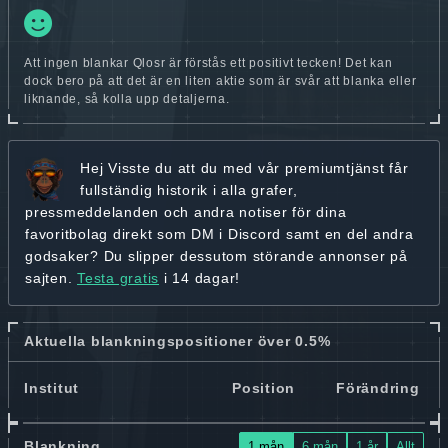
Att ingen blankar Qlosr är förstås ett positivt tecken! Det kan
dock bero på att det är en liten aktie som är svår att blanka eller
liknande, så kolla upp detaljerna.
Hej
Visste du att du med vår premiumtjänst får
fullständig historik
i alla grafer,
pressmeddelanden och andra
notiser för dina
favoritbolag
direkt som DM i Discord samt en del andra
godsaker? Du slipper dessutom störande annonser på
sajten.
Testa gratis
i 14 dagar!
Aktuella blankningspositioner över 0.5%
Institut
Position
Förändring
Blankning
1 mån
6 mån
1 år
Allt