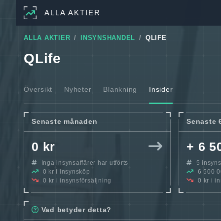
ALLA AKTIER
ALLA AKTIER
INSYNSHANDEL
QLIFE
QLife
Översikt
Nyheter
Blankning
Insider
Senaste månaden
Senaste 
0 kr
+ 6 5
Inga insynsaffärer har utförts
5 insynsa
0 kr i insynsköp
6 500 00
0 kr i insynsförsäljning
0 kr i i
Vad betyder detta?