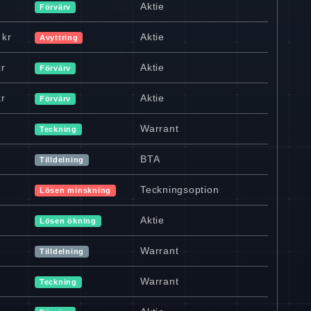
Aktie
Förvärv
 kr
Aktie
Avyttring
kr
Aktie
Förvärv
kr
Aktie
Förvärv
Warrant
Teckning
BTA
Tilldelning
Teckningsoption
Lösen minskning
Aktie
Lösen ökning
Warrant
Tilldelning
Warrant
Teckning