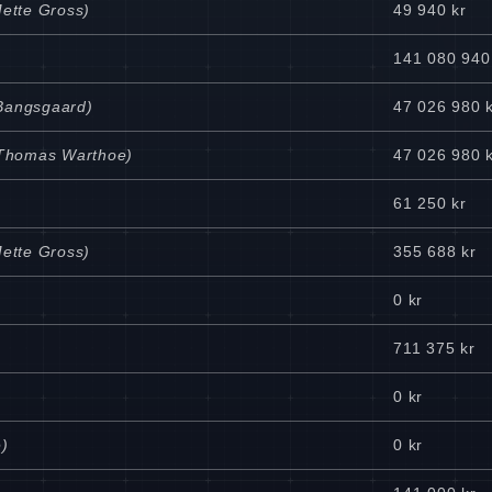
Mette Gross)
49 940 kr
141 080 940
 Bangsgaard)
47 026 980 
l Thomas Warthoe)
47 026 980 
61 250 kr
Mette Gross)
355 688 kr
0 kr
711 375 kr
0 kr
)
0 kr