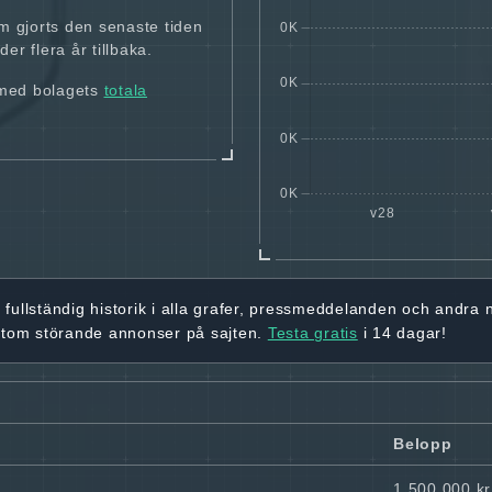
m gjorts den senaste tiden
er flera år tillbaka.
 med bolagets
totala
r
fullständig historik
i alla grafer, pressmeddelanden och andra
utom störande annonser på sajten.
Testa gratis
i 14 dagar!
Belopp
1 500 000 kr