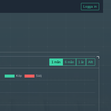
Logga in
1 mån
6 mån
1 år
Allt