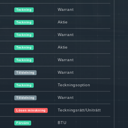
Warrant
Teckning
Aktie
Teckning
Warrant
Teckning
Aktie
Teckning
Warrant
Teckning
Warrant
Tilldelning
Teckningsoption
Teckning
Warrant
Tilldelning
Teckningsrätt/Uniträtt
Lösen minskning
BTU
Förvärv