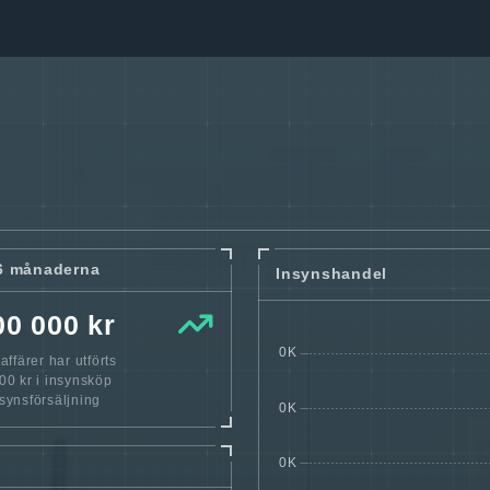
6 månaderna
Insynshandel
00 000 kr
ffärer har utförts
0 kr i insynsköp
nsynsförsäljning