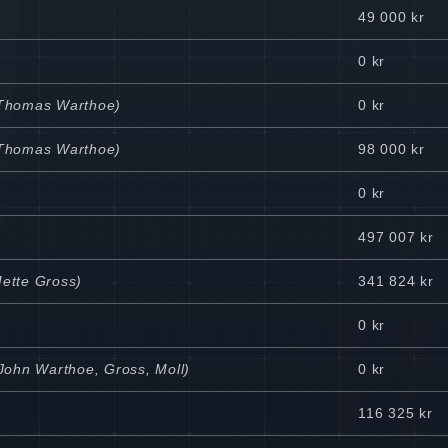
49 000 kr
0 kr
l Thomas Warthoe)
0 kr
l Thomas Warthoe)
98 000 kr
0 kr
497 007 kr
Mette Gross)
341 824 kr
0 kr
John Warthoe, Gross, Moll)
0 kr
116 325 kr