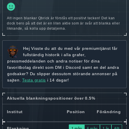
Att ingen blankar Qbrick är förstås ett positivt tecken! Det kan
dock bero på att det är en liten aktie som är svår att blanka eller
liknande, så kolla upp detaljerna.
Hej
Visste du att du med vår premiumtjänst får
fullständig historik
i alla grafer,
pressmeddelanden och andra
notiser för dina
favoritbolag
direkt som DM i Discord samt en del andra
godsaker? Du slipper dessutom störande annonser på
sajten.
Testa gratis
i 14 dagar!
Aktuella blankningspositioner över 0.5%
Institut
Position
Förändring
Blankning
1 mån
6 mån
1 år
Allt