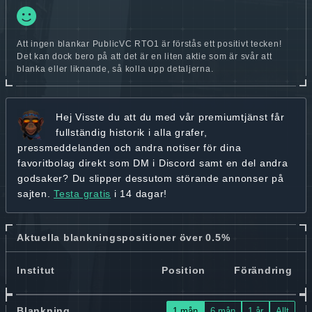
Att ingen blankar PublicVC RTO1 är förstås ett positivt tecken!
Det kan dock bero på att det är en liten aktie som är svår att
blanka eller liknande, så kolla upp detaljerna.
Hej
Visste du att du med vår premiumtjänst får
fullständig historik
i alla grafer,
pressmeddelanden och andra
notiser för dina
favoritbolag
direkt som DM i Discord samt en del andra
godsaker? Du slipper dessutom störande annonser på
sajten.
Testa gratis
i 14 dagar!
Aktuella blankningspositioner över 0.5%
Institut
Position
Förändring
Blankning
1 mån
6 mån
1 år
Allt