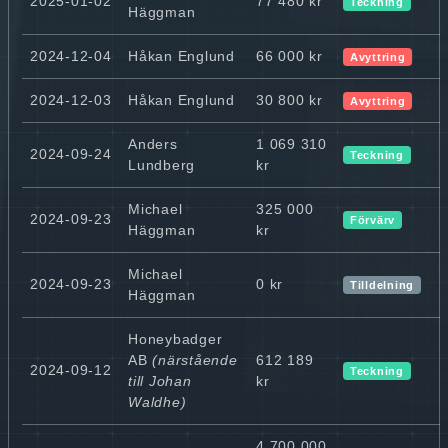
2025-01-02
77 480 kr
Teckning
Häggman
2024-12-04
Håkan Englund
66 000 kr
Avyttring
2024-12-03
Håkan Englund
30 800 kr
Avyttring
Anders
1 069 310
2024-09-24
Teckning
Lundberg
kr
Michael
325 000
2024-09-23
Förvärv
Häggman
kr
Michael
2024-09-23
0 kr
Tilldelning
Häggman
Honeybadger
AB
(närstående
612 189
2024-09-12
Teckning
till Johan
kr
Waldhe)
4 700 000