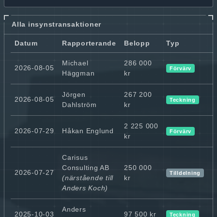
Alla insynstransaktioner
Datum
Rapporterande
Belopp
Typ
Michael
286 000
2026-08-05
Förvärv
Häggman
kr
Jörgen
267 200
2026-08-05
Teckning
Dahlström
kr
2 225 000
2026-07-29
Håkan Englund
Förvärv
kr
Carisus
Consulting AB
250 000
2026-07-27
Tilldelning
(närstående till
kr
Anders Koch)
Anders
2025-10-03
97 500 kr
Teckning