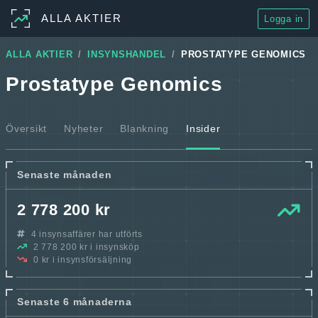
ALLA AKTIER
Logga in
ALLA AKTIER
INSYNSHANDEL
PROSTATYPE GENOMICS
Prostatype Genomics
Översikt
Nyheter
Blankning
Insider
Senaste månaden
2 778 200 kr
4 insynsaffärer har utförts
2 778 200 kr i insynsköp
0 kr i insynsförsäljning
Senaste 6 månaderna