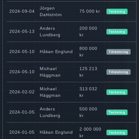
Jörgen
2024-09-04
75 000 kr
Teckning
Dahlström
Anders
200 000
2024-05-13
Teckning
Lundberg
kr
800 000
2024-05-10
Håkan Englund
Tilldelning
kr
Michael
125 213
2024-05-10
Tilldelning
Häggman
kr
Michael
313 032
2024-02-02
Teckning
Häggman
kr
Anders
500 000
2024-01-05
Teckning
Lundberg
kr
2 000 000
2024-01-05
Håkan Englund
Teckning
kr