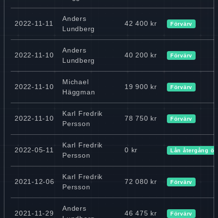
Anders
2022-11-11
42 400 kr
Förvärv
Lundberg
Anders
2022-11-10
40 200 kr
Förvärv
Lundberg
Michael
2022-11-10
19 900 kr
Förvärv
Häggman
Karl Fredrik
2022-11-10
78 750 kr
Förvärv
Persson
Karl Fredrik
2022-05-11
0 kr
Lån återgång ök
Persson
Karl Fredrik
2021-12-06
72 080 kr
Förvärv
Persson
Anders
2021-11-29
46 475 kr
Förvärv