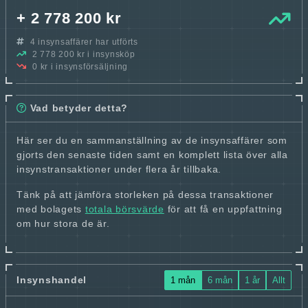
+ 2 778 200 kr
4 insynsaffärer har utförts
2 778 200 kr i insynsköp
0 kr i insynsförsäljning
Vad betyder detta?
Här ser du en sammanställning av de insynsaffärer som
gjorts den senaste tiden samt en komplett lista över alla
insynstransaktioner under flera år tillbaka.
Tänk på att jämföra storleken på dessa transaktioner
med bolagets
totala börsvärde
för att få en uppfattning
om hur stora de är.
Insynshandel
1 mån
6 mån
1 år
Allt