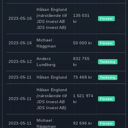
Håkan Englund
(närstående till
135 031
2023-05-16
Förvärv
JDS Invest AB
kr
JDS Invest AB)
Michael
2023-05-16
50 000 kr
Förvärv
Häggman
Anders
832 755
2023-05-12
Teckning
Lundberg
kr
2023-05-11
Håkan Englund
75 468 kr
Teckning
Håkan Englund
(närstående till
1 621 974
2023-05-11
Förvärv
JDS Invest AB
kr
JDS Invest AB)
Michael
2023-05-11
92 696 kr
Förvärv
Häggman