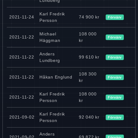
Lundberg
Karl Fredrik
2021-11-24
74 900 kr
Förvärv
Persson
Michael
108 000
2021-11-22
Förvärv
Häggman
kr
Anders
2021-11-22
99 610 kr
Förvärv
Lundberg
108 300
2021-11-22
Håkan Englund
Förvärv
kr
Karl Fredrik
108 000
2021-11-22
Förvärv
Persson
kr
Karl Fredrik
2021-09-02
92 040 kr
Förvärv
Persson
Anders
2021-09-02
69 872 kr
Förvärv