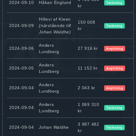
2024-09-10
Håkan Englund
Teckning
kr
Hillevi af Kleen
150 008
2024-09-09
(närstående till
Teckning
kr
Johan Waldhe)
Anders
2024-09-06
27 916 kr
Avyttring
Lundberg
Anders
2024-09-05
11 152 kr
Avyttring
Lundberg
Anders
2024-09-04
2 043 kr
Avyttring
Lundberg
Anders
1 069 310
2024-09-04
Teckning
Lundberg
kr
3 987 482
2024-09-04
Johan Waldhe
Teckning
kr