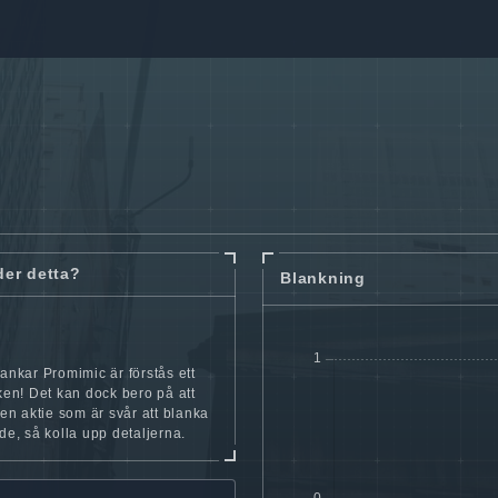
der detta?
Blankning
lankar Promimic är förstås ett
cken! Det kan dock bero på att
iten aktie som är svår att blanka
nde, så kolla upp detaljerna.