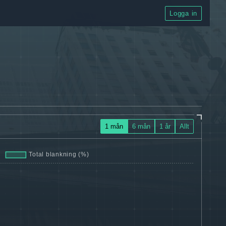
Logga in
1 mån
6 mån
1 år
Allt