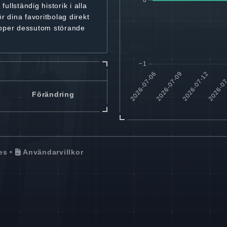
r
fullständig historik
i alla
ör dina favoritbolag
direkt
ipper dessutom störande
Förändring
es
•
Användarvillkor