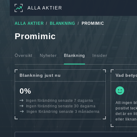
ALLA AKTIER
ALLA AKTIER
BLANKNING
PROMIMIC
Promimic
Översikt
Nyheter
Blankning
Insider
Blankning just nu
Vad bety
0%
Ingen förändring senaste 7 dagarna
Att ingen b
Ingen förändring senaste 30 dagarna
positivt te
Ingen förändring senaste 3 månaderna
det är en l
eller likna