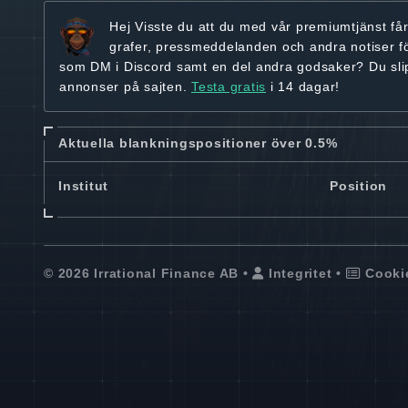
Hej
Visste du att du med vår premiumtjänst få
grafer, pressmeddelanden och andra
notiser f
som DM i Discord samt en del andra godsaker? Du sl
annonser på sajten.
Testa gratis
i 14 dagar!
Aktuella blankningspositioner över 0.5%
Institut
Position
© 2026 Irrational Finance AB •
Integritet
•
Cooki