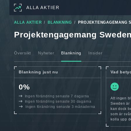
ALLA AKTIER
ALLA AKTIER
BLANKNING
PROJEKTENGAGEMANG 
Projektengagemang Swede
Översikt
Nyheter
Blankning
Insider
Blankning just nu
Vad bety
0%
Ingen förändring senaste 7 dagarna
Att ingen 
Ingen förändring senaste 30 dagarna
Sweden är f
Ingen förändring senaste 3 månaderna
kan dock be
som är svår
kolla upp d