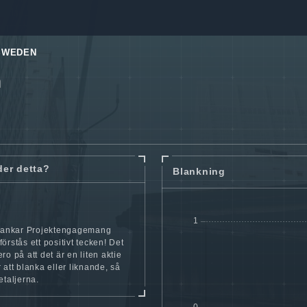
SWEDEN
n
der detta?
Blankning
blankar Projektengagemang
örstås ett positivt tecken! Det
ro på att det är en liten aktie
 att blanka eller liknande, så
etaljerna.