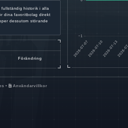
r
fullständig historik
i alla
ör dina favoritbolag
direkt
ipper dessutom störande
Förändring
es
•
Användarvillkor