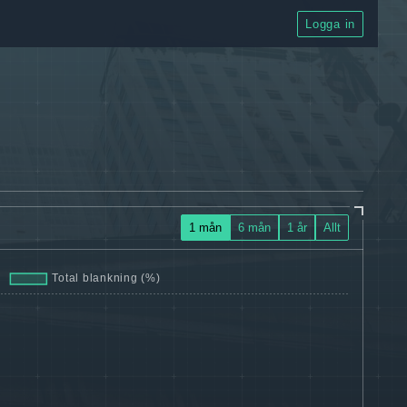
Logga in
1 mån
6 mån
1 år
Allt