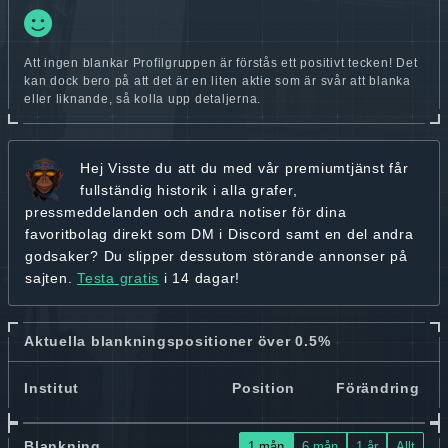
Att ingen blankar Profilgruppen är förstås ett positivt tecken! Det
kan dock bero på att det är en liten aktie som är svår att blanka
eller liknande, så kolla upp detaljerna.
Hej
Visste du att du med vår premiumtjänst får
fullständig historik
i alla grafer,
pressmeddelanden och andra
notiser för dina
favoritbolag
direkt som DM i Discord samt en del andra
godsaker? Du slipper dessutom störande annonser på
sajten.
Testa gratis
i 14 dagar!
Aktuella blankningspositioner över 0.5%
Institut
Position
Förändring
Blankning
1 mån
6 mån
1 år
Allt