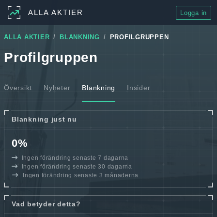
ALLA AKTIER
Logga in
ALLA AKTIER
BLANKNING
PROFILGRUPPEN
Profilgruppen
Översikt
Nyheter
Blankning
Insider
Blankning just nu
0%
Ingen förändring senaste 7 dagarna
Ingen förändring senaste 30 dagarna
Ingen förändring senaste 3 månaderna
Vad betyder detta?