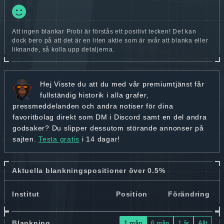
Att ingen blankar Probi är förstås ett positivt tecken! Det kan
dock bero på att det är en liten aktie som är svår att blanka eller
liknande, så kolla upp detaljerna.
Hej
Visste du att du med vår premiumtjänst får
fullständig historik
i alla grafer,
pressmeddelanden och andra
notiser för dina
favoritbolag
direkt som DM i Discord samt en del andra
godsaker? Du slipper dessutom störande annonser på
sajten.
Testa gratis
i 14 dagar!
Aktuella blankningspositioner över 0.5%
Institut
Position
Förändring
Blankning
1 mån
6 mån
1 år
Allt