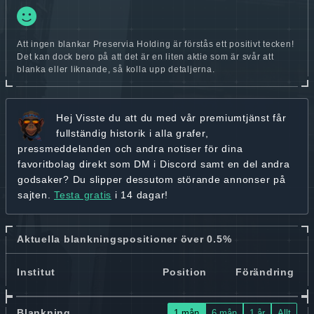
Att ingen blankar Preservia Holding är förstås ett positivt tecken!
Det kan dock bero på att det är en liten aktie som är svår att
blanka eller liknande, så kolla upp detaljerna.
Hej
Visste du att du med vår premiumtjänst får
fullständig historik
i alla grafer,
pressmeddelanden och andra
notiser för dina
favoritbolag
direkt som DM i Discord samt en del andra
godsaker? Du slipper dessutom störande annonser på
sajten.
Testa gratis
i 14 dagar!
Aktuella blankningspositioner över 0.5%
Institut
Position
Förändring
Blankning
1 mån
6 mån
1 år
Allt