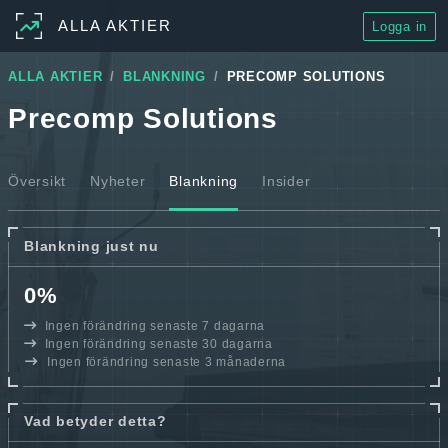
ALLA AKTIER
Logga in
ALLA AKTIER
BLANKNING
PRECOMP SOLUTIONS
Precomp Solutions
Översikt
Nyheter
Blankning
Insider
Blankning just nu
0%
Ingen förändring senaste 7 dagarna
Ingen förändring senaste 30 dagarna
Ingen förändring senaste 3 månaderna
Vad betyder detta?