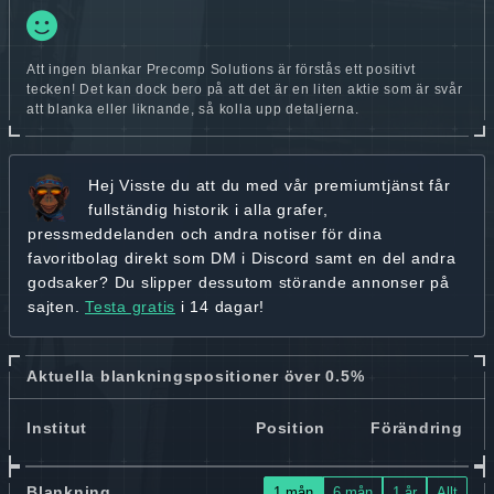
Att ingen blankar Precomp Solutions är förstås ett positivt
tecken! Det kan dock bero på att det är en liten aktie som är svår
att blanka eller liknande, så kolla upp detaljerna.
Hej
Visste du att du med vår premiumtjänst får
fullständig historik
i alla grafer,
pressmeddelanden och andra
notiser för dina
favoritbolag
direkt som DM i Discord samt en del andra
godsaker? Du slipper dessutom störande annonser på
sajten.
Testa gratis
i 14 dagar!
Aktuella blankningspositioner över 0.5%
Institut
Position
Förändring
Blankning
1 mån
6 mån
1 år
Allt