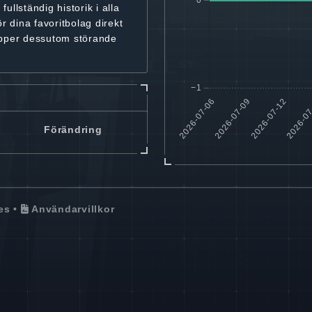
r
fullständig historik
i alla
ör dina favoritbolag
direkt
ipper dessutom störande
Förändring
es
•
Användarvillkor