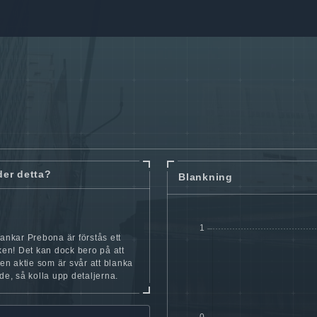
der detta?
Blankning
lankar Prebona är förstås ett
cken! Det kan dock bero på att
iten aktie som är svår att blanka
nde, så kolla upp detaljerna.