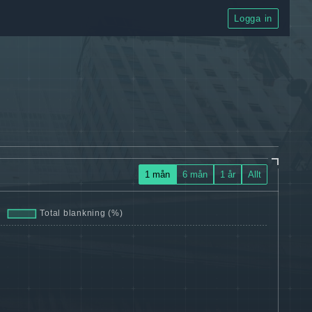
Logga in
1 mån
6 mån
1 år
Allt