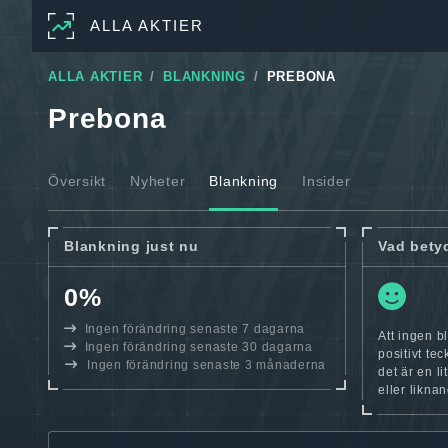
ALLA AKTIER
ALLA AKTIER
BLANKNING
PREBONA
Prebona
Översikt
Nyheter
Blankning
Insider
Blankning just nu
Vad bety
0%
Ingen förändring senaste 7 dagarna
Att ingen b
Ingen förändring senaste 30 dagarna
positivt te
Ingen förändring senaste 3 månaderna
det är en l
eller likna