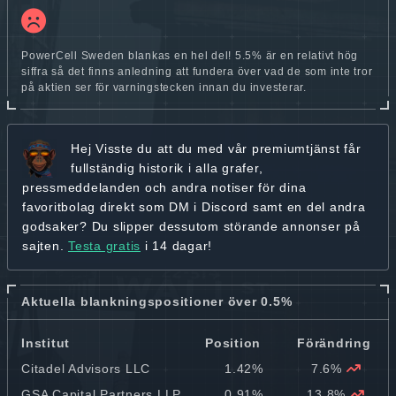
PowerCell Sweden blankas en hel del! 5.5% är en relativt hög
siffra så det finns anledning att fundera över vad de som inte tror
på aktien ser för varningstecken innan du investerar.
Hej
Visste du att du med vår premiumtjänst får
fullständig historik
i alla grafer,
pressmeddelanden och andra
notiser för dina
favoritbolag
direkt som DM i Discord samt en del andra
godsaker? Du slipper dessutom störande annonser på
sajten.
Testa gratis
i 14 dagar!
Aktuella blankningspositioner över 0.5%
Institut
Position
Förändring
Citadel Advisors LLC
1.42%
7.6%
GSA Capital Partners LLP
0.91%
13.8%