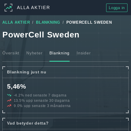
ALLA AKTIER
Logga in
ALLA AKTIER
BLANKNING
POWERCELL SWEDEN
PowerCell Sweden
Översikt
Nyheter
Blankning
Insider
Blankning just nu
5,46%
-4.2% ned senaste 7 dagarna
13.5% upp senaste 30 dagarna
9.0% upp senaste 3 månaderna
Vad betyder detta?