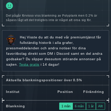
Det pågår förvisso viss blankning av Polyplank men 0.2% är
såpass lågt att det troligtvis inte är något att oroa sig för.
Hej
Visste du att du med vår premiumtjänst får
fullständig historik
i alla grafer,
pressmeddelanden och andra
notiser för dina
favoritbolag
direkt som DM i Discord samt en del andra
godsaker? Du slipper dessutom störande annonser på
sajten.
Testa gratis
i 14 dagar!
Aktuella blankningspositioner över 0.5%
Institut
Position
Förändring
Blankning
1 mån
6 mån
1 år
Allt