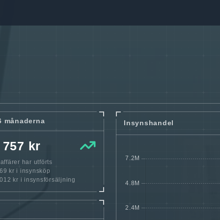
6 månaderna
Insynshandel
 757 kr
ffärer har utförts
9 kr i insynsköp
12 kr i insynsförsäljning