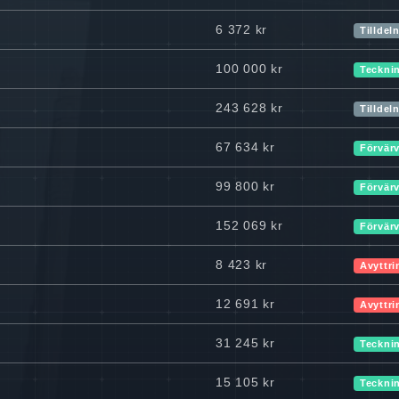
6 372 kr
Tilldel
100 000 kr
Teckni
243 628 kr
Tilldel
67 634 kr
Förvär
99 800 kr
Förvär
152 069 kr
Förvär
8 423 kr
Avyttri
12 691 kr
Avyttri
31 245 kr
Teckni
15 105 kr
Teckni