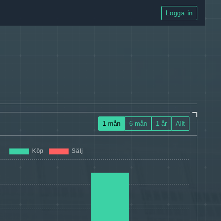
Logga in
1 mån
6 mån
1 år
Allt