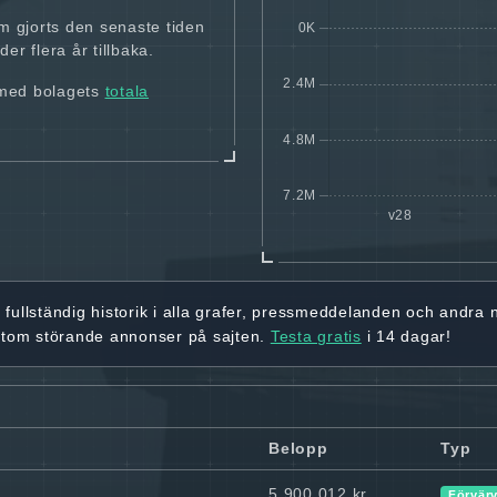
m gjorts den senaste tiden
er flera år tillbaka.
 med bolagets
totala
r
fullständig historik
i alla grafer, pressmeddelanden och andra
utom störande annonser på sajten.
Testa gratis
i 14 dagar!
Belopp
Typ
5 900 012 kr
Förvär