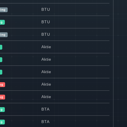
BTU
ning
BTU
ng
BTU
ning
Aktie
v
Aktie
v
Aktie
v
Aktie
ng
Aktie
ng
BTA
ng
BTA
ng