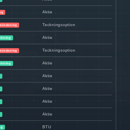
Aktie
ng
Teckningsoption
minskning
Aktie
ökning
Teckningsoption
minskning
Aktie
ökning
Aktie
v
Aktie
v
Aktie
v
Aktie
v
BTU
ng