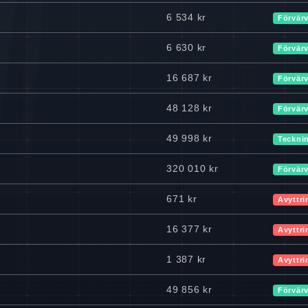
6 534 kr
Förvär
6 630 kr
Förvär
16 687 kr
Förvär
48 128 kr
Förvär
49 998 kr
Teckni
320 010 kr
Förvär
671 kr
Avyttri
16 377 kr
Avyttri
1 387 kr
Avyttri
49 856 kr
Förvär