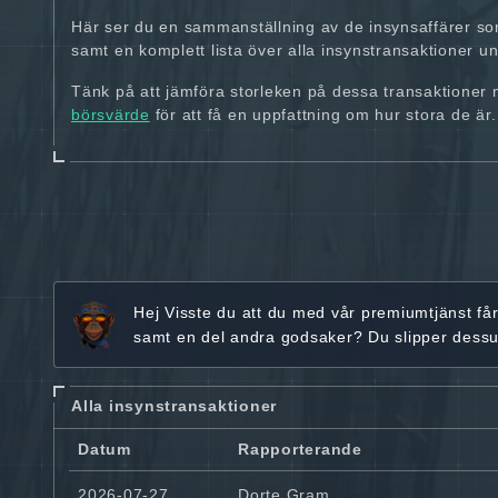
Här ser du en sammanställning av de insynsaffärer so
samt en komplett lista över alla insynstransaktioner und
Tänk på att jämföra storleken på dessa transaktioner
börsvärde
för att få en uppfattning om hur stora de är.
Hej
Visste du att du med vår premiumtjänst få
samt en del andra godsaker? Du slipper dess
Alla insynstransaktioner
Datum
Rapporterande
2026-07-27
Dorte Gram