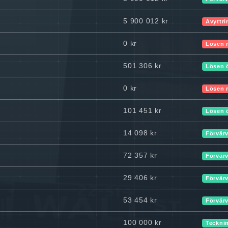
5 900 012 kr
Avyttri
0 kr
Lösen 
501 306 kr
Lösen 
0 kr
Lösen 
101 451 kr
Lösen 
14 098 kr
Förvär
72 357 kr
Förvär
29 406 kr
Förvär
53 454 kr
Förvär
100 000 kr
Teckni