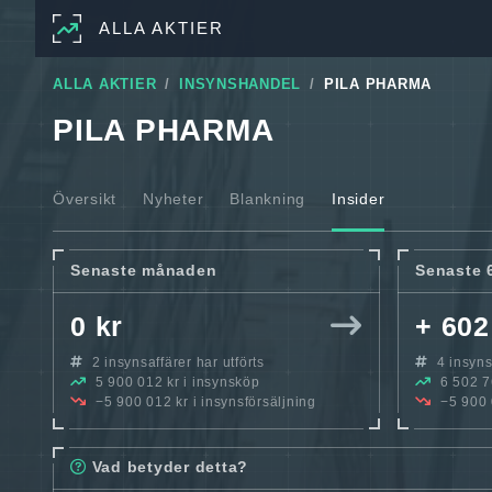
ALLA AKTIER
ALLA AKTIER
INSYNSHANDEL
PILA PHARMA
PILA PHARMA
Översikt
Nyheter
Blankning
Insider
Senaste månaden
Senaste 
0 kr
+ 602
2 insynsaffärer har utförts
4 insynsa
5 900 012 kr i insynsköp
6 502 76
−5 900 012 kr i insynsförsäljning
−5 900 0
Vad betyder detta?