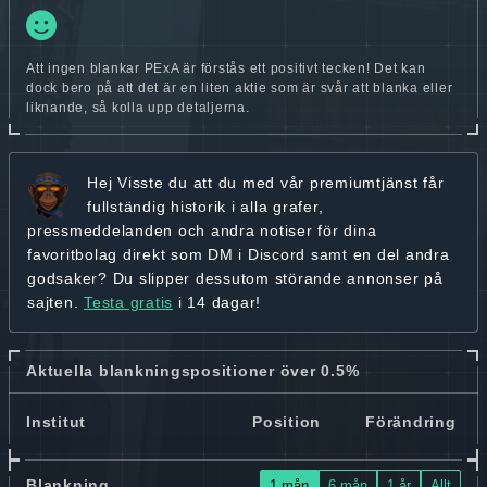
Att ingen blankar PExA är förstås ett positivt tecken! Det kan
dock bero på att det är en liten aktie som är svår att blanka eller
liknande, så kolla upp detaljerna.
Hej
Visste du att du med vår premiumtjänst får
fullständig historik
i alla grafer,
pressmeddelanden och andra
notiser för dina
favoritbolag
direkt som DM i Discord samt en del andra
godsaker? Du slipper dessutom störande annonser på
sajten.
Testa gratis
i 14 dagar!
Aktuella blankningspositioner över 0.5%
Institut
Position
Förändring
Blankning
1 mån
6 mån
1 år
Allt