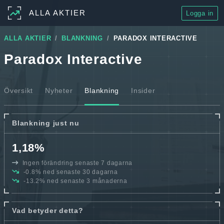
ALLA AKTIER
Logga in
ALLA AKTIER
BLANKNING
PARADOX INTERACTIVE
Paradox Interactive
Översikt
Nyheter
Blankning
Insider
Blankning just nu
1,18%
Ingen förändring senaste 7 dagarna
-0.8% ned senaste 30 dagarna
-13.2% ned senaste 3 månaderna
Vad betyder detta?