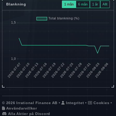
Blankning
1 mån
6 mån
1 år
Allt
© 2026 Irrational Finance AB •
Integritet
•
Cookies
•
Användarvillkor
Alla Aktier på Discord