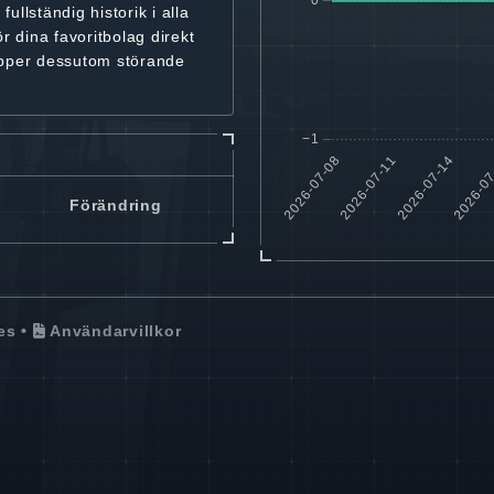
r
fullständig historik
i alla
ör dina favoritbolag
direkt
ipper dessutom störande
Förändring
es
•
Användarvillkor