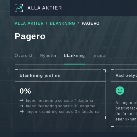
ALLA AKTIER
ALLA AKTIER
BLANKNING
PAGERO
Pagero
Översikt
Nyheter
Blankning
Insider
Blankning just nu
Vad bety
0%
Ingen förändring senaste 7 dagarna
Att ingen b
Ingen förändring senaste 30 dagarna
positivt te
Ingen förändring senaste 3 månaderna
det är en l
eller likna