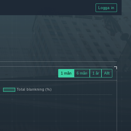
Logga in
1 mån
6 mån
1 år
Allt