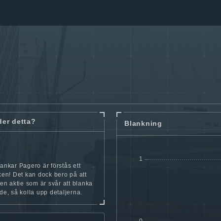
der detta?
Blankning
lankar Pagero är förstås ett
cken! Det kan dock bero på att
iten aktie som är svår att blanka
nde, så kolla upp detaljerna.